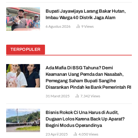
Bupati Jayawijaya Larang Bakar Hutan,
Imbau Warga 40 Distrik Jaga Alam
6 Agustus 2026
9
Views
TERPOPULER
Ada Mafia Di BSG Tahuna? Demi
Keamanan Uang Pemda dan Nasabah,
Pemegang Saham Bupati Sangihe
Disarankan Pindah ke Bank Pemerintah RI
31 Maret 2025
7,342
Views
Bisnis Rokok Ci Una Harus di Audit,
Dugaan Lolos Karena Back Up Aparat?
Begini Modus Operandinya
23 April 2025
4,050
Views