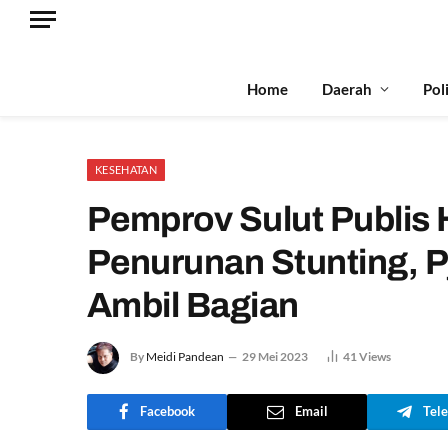
Home
Daerah
Pol
KESEHATAN
Pemprov Sulut Publis 
Penurunan Stunting, Pj
Ambil Bagian
By
Meidi Pandean
29 Mei 2023
41
Views
Facebook
Email
Tel