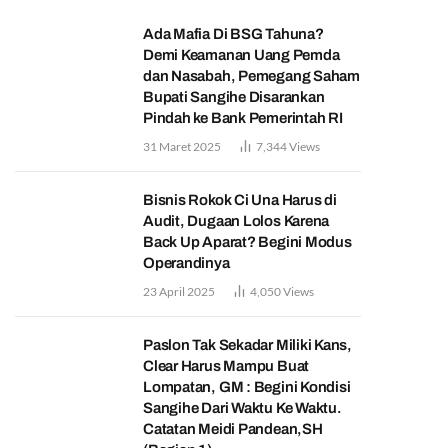
Ada Mafia Di BSG Tahuna?
Demi Keamanan Uang Pemda
dan Nasabah, Pemegang Saham
Bupati Sangihe Disarankan
Pindah ke Bank Pemerintah RI
31 Maret 2025
7,344
Views
Bisnis Rokok Ci Una Harus di
Audit, Dugaan Lolos Karena
Back Up Aparat? Begini Modus
Operandinya
23 April 2025
4,050
Views
Paslon Tak Sekadar Miliki Kans,
Clear Harus Mampu Buat
Lompatan, GM : Begini Kondisi
Sangihe Dari Waktu Ke Waktu.
Catatan Meidi Pandean,SH