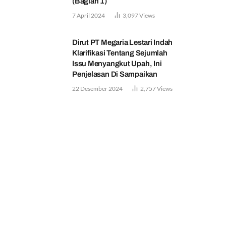
(Bagian 1)
7 April 2024
3,097
Views
Dirut PT Megaria Lestari Indah
Klarifikasi Tentang Sejumlah
Issu Menyangkut Upah, Ini
Penjelasan Di Sampaikan
22 Desember 2024
2,757
Views