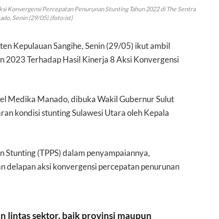
 Aksi Konvergensi Percepatan Penurunan Stunting Tahun 2022 di The Sentra
o, Senin (29/05).(foto:ist)
en Kepulauan Sangihe, Senin (29/05) ikut ambil
un 2023 Terhadap Hasil Kinerja 8 Aksi Konvergensi
tel Medika Manado, dibuka Wakil Gubernur Sulut
ran kondisi stunting Sulawesi Utara oleh Kepala
an Stunting (TPPS) dalam penyampaiannya,
an delapan aksi konvergensi percepatan penurunan
 lintas sektor, baik provinsi maupun