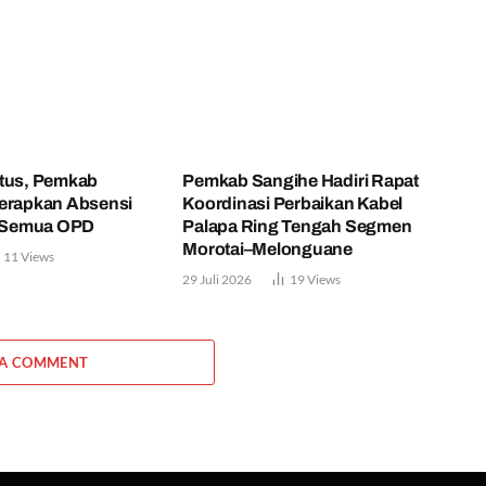
stus, Pemkab
Pemkab Sangihe Hadiri Rapat
Terapkan Absensi
Koordinasi Perbaikan Kabel
i Semua OPD
Palapa Ring Tengah Segmen
Morotai–Melonguane
11
Views
29 Juli 2026
19
Views
 A COMMENT