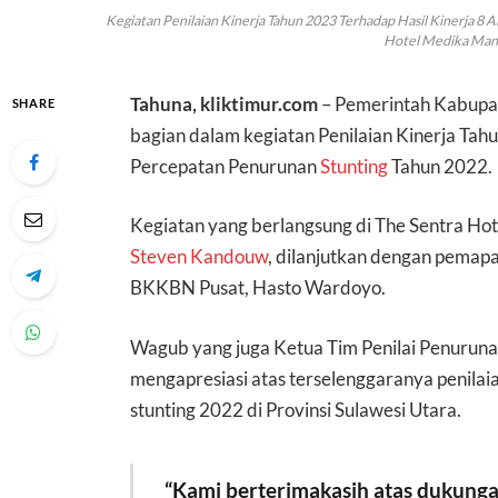
Kegiatan Penilaian Kinerja Tahun 2023 Terhadap Hasil Kinerja 8
Hotel Medika Manad
Tahuna, kliktimur.com
– Pemerintah Kabupat
SHARE
bagian dalam kegiatan Penilaian Kinerja Tah
Percepatan Penurunan
Stunting
Tahun 2022.
Kegiatan yang berlangsung di The Sentra Ho
Steven Kandouw
, dilanjutkan dengan pemapa
BKKBN Pusat, Hasto Wardoyo.
Wagub yang juga Ketua Tim Penilai Penurun
mengapresiasi atas terselenggaranya penilai
stunting 2022 di Provinsi Sulawesi Utara.
“Kami berterimakasih atas dukungan