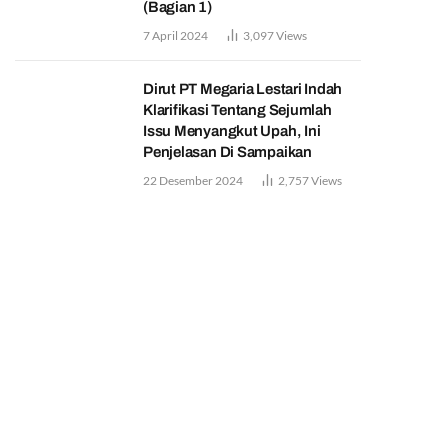
(Bagian 1)
7 April 2024
3,097
Views
Dirut PT Megaria Lestari Indah
Klarifikasi Tentang Sejumlah
Issu Menyangkut Upah, Ini
Penjelasan Di Sampaikan
22 Desember 2024
2,757
Views