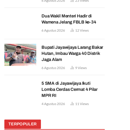
6 Agustus 2026
23
Views
Dua Wakil Menteri Hadir di
Wamena Jelang FBLB ke-34
6 Agustus 2026
12
Views
Bupati Jayawijaya Larang Bakar
Hutan, Imbau Warga 40 Distrik
Jaga Alam
6 Agustus 2026
9
Views
5 SMA di Jayawijaya Ikuti
Lomba Cerdas Cermat 4 Pilar
MPR RI
4 Agustus 2026
11
Views
TERPOPULER