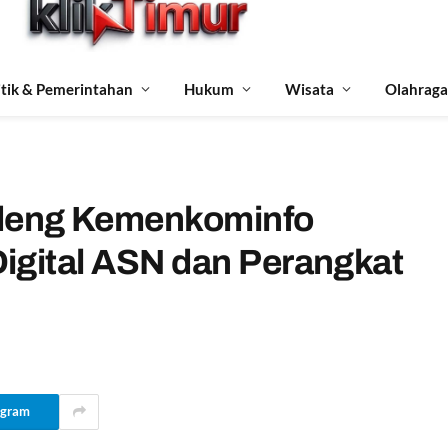
itik & Pemerintahan
Hukum
Wisata
Olahraga
deng Kemenkominfo
igital ASN dan Perangkat
egram