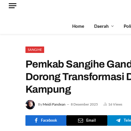
Home
Daerah
Pol
SANGIHE
Pemkab Sangihe Gan
Dorong Transformasi D
Kampung
By
Meidi Pandean
8 Desember 2025
16
Views
Facebook
Email
Tel