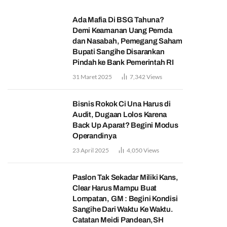
Ada Mafia Di BSG Tahuna?
Demi Keamanan Uang Pemda
dan Nasabah, Pemegang Saham
Bupati Sangihe Disarankan
Pindah ke Bank Pemerintah RI
31 Maret 2025
7,342
Views
Bisnis Rokok Ci Una Harus di
Audit, Dugaan Lolos Karena
Back Up Aparat? Begini Modus
Operandinya
23 April 2025
4,050
Views
Paslon Tak Sekadar Miliki Kans,
Clear Harus Mampu Buat
Lompatan, GM : Begini Kondisi
Sangihe Dari Waktu Ke Waktu.
Catatan Meidi Pandean,SH