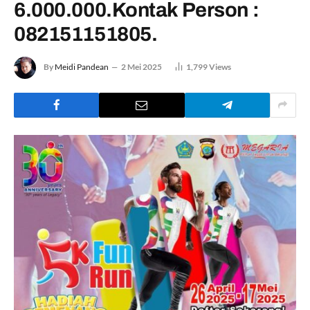
6.000.000.Kontak Person :
082151151805.
By
Meidi Pandean
2 Mei 2025
1,799
Views