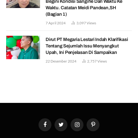
Begini Kondisi Sangihe Dari Waktu Ke
Waktu. Catatan Meidi Pandean,SH
(Bagian 1)
7 April 2024
3,097
Views
Dirut PT Megaria Lestari Indah Klarifikasi
Tentang Sejumlah Issu Menyangkut
Upah, Ini Penjelasan Di Sampaikan
22 Desember 2024
2,757
Views
Facebook
Twitter
Instagram
Pinterest