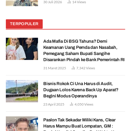
30 Juli 2026
14
Views
TERPOPULER
Ada Mafia Di BSG Tahuna? Demi
Keamanan Uang Pemda dan Nasabah,
Pemegang Saham Bupati Sangihe
Disarankan Pindah ke Bank Pemerintah RI
31 Maret 2025
7,342
Views
Bisnis Rokok Ci Una Harus di Audit,
Dugaan Lolos Karena Back Up Aparat?
Begini Modus Operandinya
23 April 2025
4,050
Views
Paslon Tak Sekadar Miliki Kans, Clear
Harus Mampu Buat Lompatan, GM :