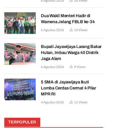
6 Agustus 2026
26
Views
Dua Wakil Menteri Hadir di
Wamena Jelang FBLB ke-34
6 Agustus 2026
14
Views
Bupati Jayawijaya Larang Bakar
Hutan, Imbau Warga 40 Distrik
Jaga Alam
6 Agustus 2026
9
Views
5 SMA di Jayawijaya Ikuti
Lomba Cerdas Cermat 4 Pilar
MPR RI
4 Agustus 2026
11
Views
TERPOPULER