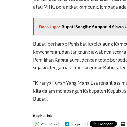
atau MTK, perangkat kampung, lembaga adat,
Baca Juga:
Bupati Sangihe Suppor, 4 Siswa U
Bupati berharap Penjabat Kapitalaung Kampu
kewenangan, dan tanggung jawabnya secara 
Pemilihan Kapitalaung, dengan tetap berpe
sejalan dengan visi pembangunan Kabupaten
“Kiranya Tuhan Yang Maha Esa senantiasa me
kita dalam membangun Kabupaten Kepulauan 
Bupati.
Bagikan ini:
WhatsApp
Telegram