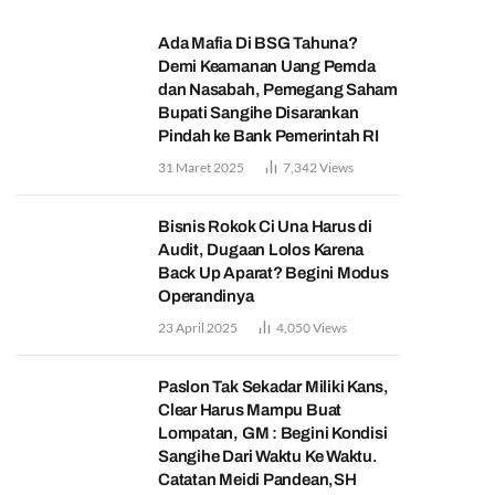
Ada Mafia Di BSG Tahuna?
Demi Keamanan Uang Pemda
dan Nasabah, Pemegang Saham
Bupati Sangihe Disarankan
Pindah ke Bank Pemerintah RI
31 Maret 2025
7,342
Views
Bisnis Rokok Ci Una Harus di
Audit, Dugaan Lolos Karena
Back Up Aparat? Begini Modus
Operandinya
23 April 2025
4,050
Views
Paslon Tak Sekadar Miliki Kans,
Clear Harus Mampu Buat
Lompatan, GM : Begini Kondisi
Sangihe Dari Waktu Ke Waktu.
Catatan Meidi Pandean,SH