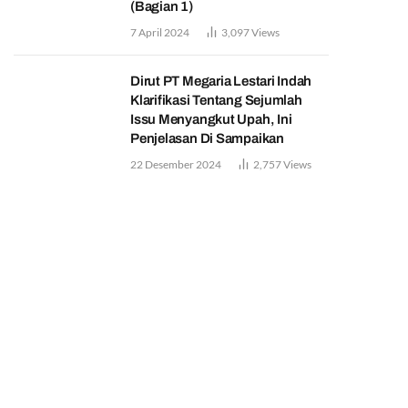
(Bagian 1)
7 April 2024
3,097
Views
Dirut PT Megaria Lestari Indah
Klarifikasi Tentang Sejumlah
Issu Menyangkut Upah, Ini
Penjelasan Di Sampaikan
22 Desember 2024
2,757
Views