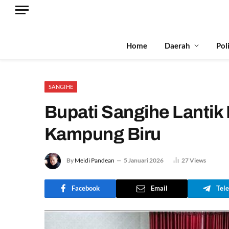
Home
Daerah
Pol
SANGIHE
Bupati Sangihe Lantik
Kampung Biru
By
Meidi Pandean
5 Januari 2026
27
Views
Facebook
Email
Tel