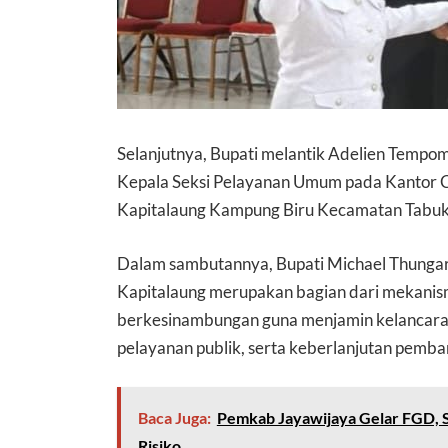
Selanjutnya, Bupati melantik Adelien Tempo
Kepala Seksi Pelayanan Umum pada Kantor C
Kapitalaung Kampung Biru Kecamatan Tabuk
Dalam sambutannya, Bupati Michael Thungar
Kapitalaung merupakan bagian dari mekanis
berkesinambungan guna menjamin kelancara
pelayanan publik, serta keberlanjutan pemba
Baca Juga:
Pemkab Jayawijaya Gelar FGD, So
Risiko