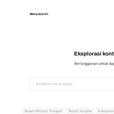
Menyukai ini:
Eksplorasi konte
Berlangganan untuk dap
Ketikkan email Anda...
Bupati Michael Thungari
Bupati Sangihe
Kabupaten