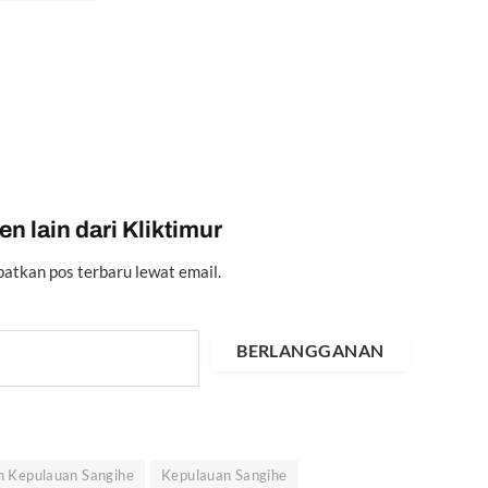
n lain dari Kliktimur
atkan pos terbaru lewat email.
BERLANGGANAN
 Kepulauan Sangihe
Kepulauan Sangihe