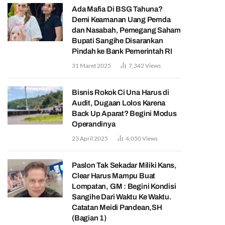
Ada Mafia Di BSG Tahuna?
Demi Keamanan Uang Pemda
dan Nasabah, Pemegang Saham
Bupati Sangihe Disarankan
Pindah ke Bank Pemerintah RI
31 Maret 2025
7,342
Views
Bisnis Rokok Ci Una Harus di
Audit, Dugaan Lolos Karena
Back Up Aparat? Begini Modus
Operandinya
23 April 2025
4,050
Views
Paslon Tak Sekadar Miliki Kans,
Clear Harus Mampu Buat
Lompatan, GM : Begini Kondisi
Sangihe Dari Waktu Ke Waktu.
Catatan Meidi Pandean,SH
(Bagian 1)