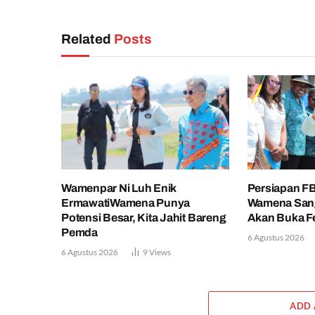
Related
Posts
Wamenpar Ni Luh Enik
Persiapan FB
ErmawatiWamena Punya
Wamena Sanga
Potensi Besar, Kita Jahit Bareng
Akan Buka Fe
Pemda
6 Agustus 2026
6 Agustus 2026
9
Views
ADD