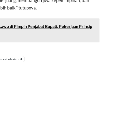
 berjuang, membangun jiwa kepemimpinan, dan
ih baik,” tutupnya.
wo di Pimpin Penjabat Bupati, Pekerjaan Prinsip
Surat elektronik