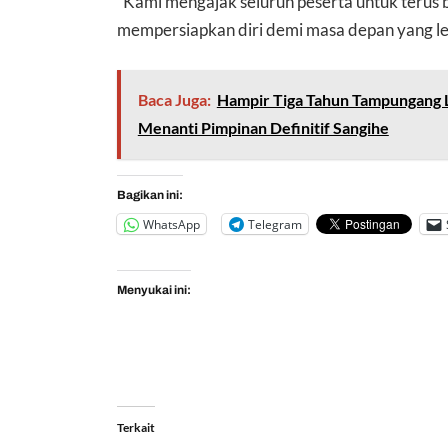
“Kami mengajak seluruh peserta untuk terus
mempersiapkan diri demi masa depan yang leb
Baca Juga:
Hampir Tiga Tahun Tampungang La
Menanti Pimpinan Definitif Sangihe
Bagikan ini:
WhatsApp
Telegram
Menyukai ini:
Terkait