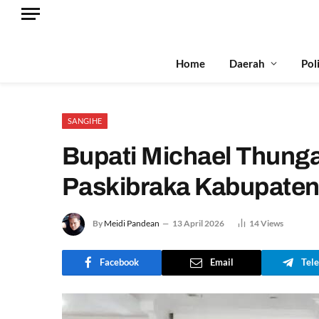
Home
Daerah
Pol
SANGIHE
Bupati Michael Thunga
Paskibraka Kabupaten
By
Meidi Pandean
13 April 2026
14
Views
Facebook
Email
Tel