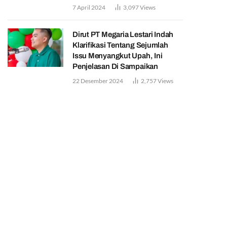
7 April 2024
3,097
Views
Dirut PT Megaria Lestari Indah
Klarifikasi Tentang Sejumlah
Issu Menyangkut Upah, Ini
Penjelasan Di Sampaikan
22 Desember 2024
2,757
Views