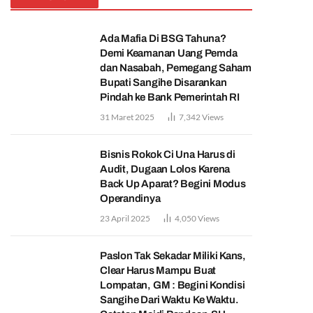
Ada Mafia Di BSG Tahuna?
Demi Keamanan Uang Pemda
dan Nasabah, Pemegang Saham
Bupati Sangihe Disarankan
Pindah ke Bank Pemerintah RI
31 Maret 2025
7,342
Views
Bisnis Rokok Ci Una Harus di
Audit, Dugaan Lolos Karena
Back Up Aparat? Begini Modus
Operandinya
23 April 2025
4,050
Views
Paslon Tak Sekadar Miliki Kans,
Clear Harus Mampu Buat
Lompatan, GM : Begini Kondisi
Sangihe Dari Waktu Ke Waktu.