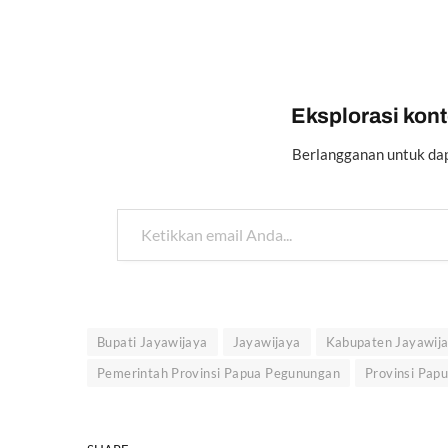
Eksplorasi konte
Berlangganan untuk dap
Ketikkan email Anda...
Bupati Jayawijaya
Jayawijaya
Kabupaten Jayawij
Pemerintah Provinsi Papua Pegunungan
Provinsi Pap