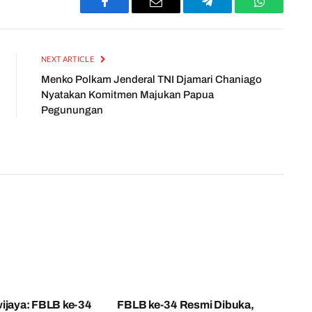
Facebook
Email
Telegram
WhatsApp
NEXT ARTICLE
Menko Polkam Jenderal TNI Djamari Chaniago
Nyatakan Komitmen Majukan Papua
Pegunungan
ijaya: FBLB ke-34
FBLB ke-34 Resmi Dibuka,