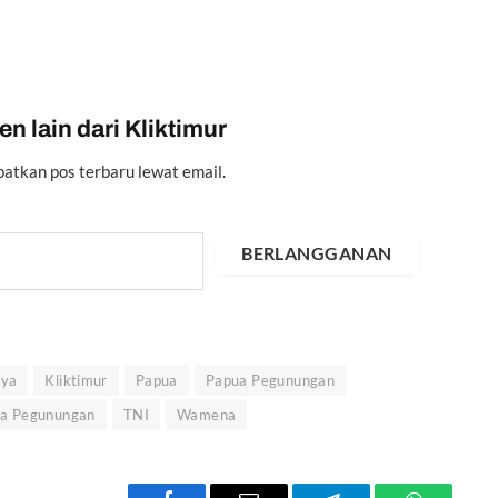
n lain dari Kliktimur
atkan pos terbaru lewat email.
BERLANGGANAN
aya
Kliktimur
Papua
Papua Pegunungan
ua Pegunungan
TNI
Wamena