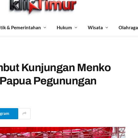
itik & Pemerintahan
Hukum
Wisata
Olahraga
mbut Kunjungan Menko
n Papua Pegunungan
egram