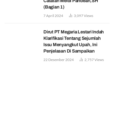
Catatan Meidi Pandean,SH
(Bagian 1)
7 April 2024
3,097
Views
Dirut PT Megaria Lestari Indah
Klarifikasi Tentang Sejumlah
Issu Menyangkut Upah, Ini
Penjelasan Di Sampaikan
22 Desember 2024
2,757
Views