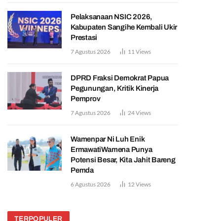
Pelaksanaan NSIC 2026,
Kabupaten Sangihe Kembali Ukir
Prestasi
7 Agustus 2026
11
Views
DPRD Fraksi Demokrat Papua
Pegunungan, Kritik Kinerja
Pemprov
7 Agustus 2026
24
Views
Wamenpar Ni Luh Enik
ErmawatiWamena Punya
Potensi Besar, Kita Jahit Bareng
Pemda
6 Agustus 2026
12
Views
TERPOPULER