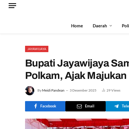
Home
Daerah
Pol
JAYAWIJAYA
Bupati Jayawijaya Sa
Polkam, Ajak Majuka
By
Meidi Pandean
3 Desember 2025
29
Views
Facebook
Email
Tel