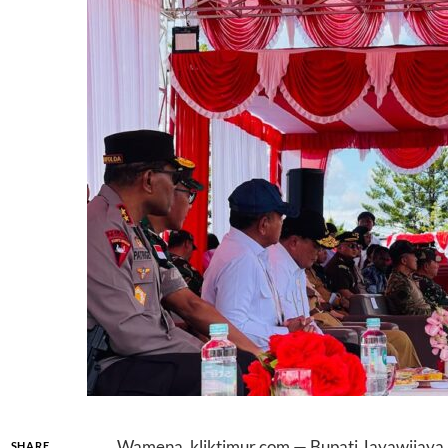
Wamena, kliktimur.com — Bupati Jayawijaya
SHARE