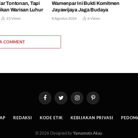
ar Tontonan, Tapi
Wamenpar Ini Bukti Komitmen
ikan Warisan Luhur
Jayawijaya Jaga Budaya
13
Views
8 Agustus 2026
6
Views
 A COMMENT
Facebook
Twitter
Instagram
Pinterest
MAP
REDAKSI
KODE ETIK
KEBIJAKAN PRIVASI
PEDOMA
© 2026 Designed by
Yamamoto Akay
.