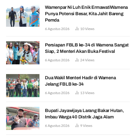
Wamenpar Ni Luh Enik ErmawatiWamena
Punya Potensi Besar, Kita Jahit Bareng
Pemda
6 Agustus 2026
10
Views
Persiapan FBLB ke-34 di Wamena Sangat
Siap, 2 Menteri Akan Buka Festival
6 Agustus 2026
24
Views
Dua Wakil Menteri Hadir di Wamena
Jelang FBLB ke-34
6 Agustus 2026
13
Views
Bupati Jayawijaya Larang Bakar Hutan,
Imbau Warga 40 Distrik Jaga Alam
6 Agustus 2026
9
Views