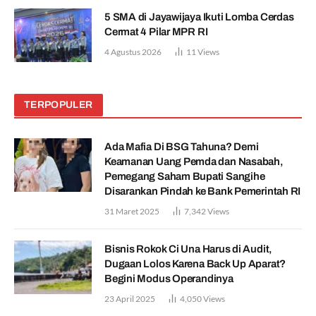
5 SMA di Jayawijaya Ikuti Lomba Cerdas
Cermat 4 Pilar MPR RI
4 Agustus 2026
11
Views
TERPOPULER
Ada Mafia Di BSG Tahuna? Demi
Keamanan Uang Pemda dan Nasabah,
Pemegang Saham Bupati Sangihe
Disarankan Pindah ke Bank Pemerintah RI
31 Maret 2025
7,342
Views
Bisnis Rokok Ci Una Harus di Audit,
Dugaan Lolos Karena Back Up Aparat?
Begini Modus Operandinya
23 April 2025
4,050
Views