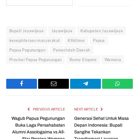
Bupati Jayawijaya
Jayawijaya
Kabupaten Jayawijaya
kesejahteraan masyarakat
Kliktimur
Papua
Papua Pegunungan
Pemerintah Daerah
Provinsi Papua Pegunungan
Ronny Elopere
Wamena
Facebook
Email
Telegram
WhatsAp
PREVIOUS ARTICLE
NEXT ARTICLE
Wagub Papua Pegunungan
Generasi Sehat Untuk Masa
Buka Laga Persahabatan
Depan Indonesia: Bupati
Alumni Assologaima vs All-
Sangihe Tekankan
Star Persiwa Wamena
Transformasi Layanan