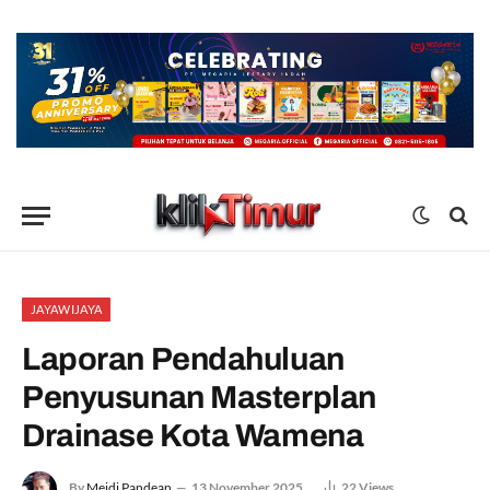
JAYAWIJAYA
Laporan Pendahuluan
Penyusunan Masterplan
Drainase Kota Wamena
By
Meidi Pandean
13 November 2025
22
Views