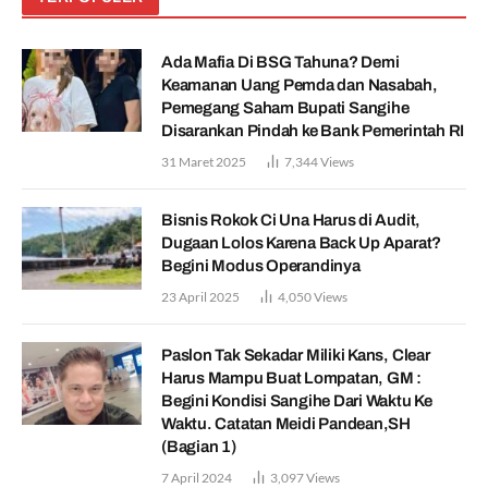
Ada Mafia Di BSG Tahuna? Demi
Keamanan Uang Pemda dan Nasabah,
Pemegang Saham Bupati Sangihe
Disarankan Pindah ke Bank Pemerintah RI
31 Maret 2025
7,344
Views
Bisnis Rokok Ci Una Harus di Audit,
Dugaan Lolos Karena Back Up Aparat?
Begini Modus Operandinya
23 April 2025
4,050
Views
Paslon Tak Sekadar Miliki Kans, Clear
Harus Mampu Buat Lompatan, GM :
Begini Kondisi Sangihe Dari Waktu Ke
Waktu. Catatan Meidi Pandean,SH
(Bagian 1)
7 April 2024
3,097
Views