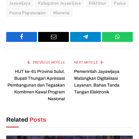
Jayawijaya
Kabupaten Jayawijaya
Kliktimur
Papua
Papua Pegunungan
Wamena
Facebook
Email
Telegram
WhatsAp
PREVIOUS ARTICLE
NEXT ARTICLE
HUT ke-61 Provinsi Sulut,
Pemerintah Jayawijaya
Bupati Thungari Apresiasi
Matangkan Digitalisasi
Pembangunan dan Tegaskan
Layanan, Bahas Tanda
Komitmen Kawal Program
Tangan Elektronik
Nasional
Related
Posts