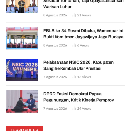
Sekadar Tontonan, Tapi Upaya Lestarikan
Warisan Luhur
8 Agustus 2026
21
Views
FBLB ke-34 Resmi Dibuka, Wamenpar Ini
Bukti Komitmen Jayawijaya Jaga Budaya
8 Agustus 2026
6
Views
Pelaksanaan NSIC 2026, Kabupaten
Sangihe Kembali Ukir Prestasi
7 Agustus 2026
13
Views
DPRD Fraksi Demokrat Papua
Pegunungan, Kritik Kinerja Pemprov
7 Agustus 2026
24
Views
TERPOPULER