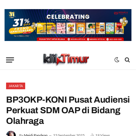
JAKARTA
BP3OKP-KONI Pusat Audiensi
Perkuat SDM OAP di Bidang
Olahraga
By
Meidi Pandean
23 September 2025
19
Views