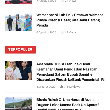
7 Agustus 2026
24
Views
Wamenpar Ni Luh Enik ErmawatiWamena
Punya Potensi Besar, Kita Jahit Bareng
Pemda
6 Agustus 2026
11
Views
TERPOPULER
Ada Mafia Di BSG Tahuna? Demi
Keamanan Uang Pemda dan Nasabah,
Pemegang Saham Bupati Sangihe
Disarankan Pindah ke Bank Pemerintah RI
31 Maret 2025
7,342
Views
Bisnis Rokok Ci Una Harus di Audit,
Dugaan Lolos Karena Back Up Aparat?