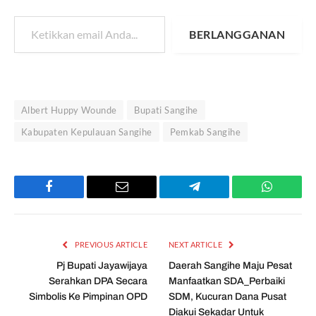
Ketikkan email Anda...
BERLANGGANAN
Albert Huppy Wounde
Bupati Sangihe
Kabupaten Kepulauan Sangihe
Pemkab Sangihe
Facebook
Email
Telegram
WhatsAp
PREVIOUS ARTICLE
NEXT ARTICLE
Pj Bupati Jayawijaya
Daerah Sangihe Maju Pesat
Serahkan DPA Secara
Manfaatkan SDA_Perbaiki
Simbolis Ke Pimpinan OPD
SDM, Kucuran Dana Pusat
Diakui Sekadar Untuk