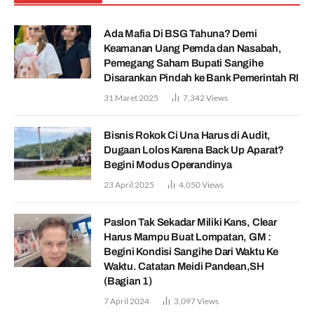
Ada Mafia Di BSG Tahuna? Demi
Keamanan Uang Pemda dan Nasabah,
Pemegang Saham Bupati Sangihe
Disarankan Pindah ke Bank Pemerintah RI
31 Maret 2025
7,342
Views
Bisnis Rokok Ci Una Harus di Audit,
Dugaan Lolos Karena Back Up Aparat?
Begini Modus Operandinya
23 April 2025
4,050
Views
Paslon Tak Sekadar Miliki Kans, Clear
Harus Mampu Buat Lompatan, GM :
Begini Kondisi Sangihe Dari Waktu Ke
Waktu. Catatan Meidi Pandean,SH
(Bagian 1)
7 April 2024
3,097
Views