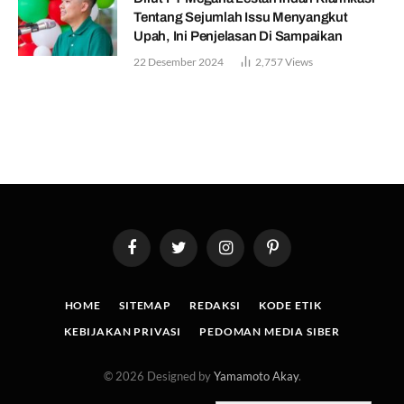
Tentang Sejumlah Issu Menyangkut
Upah, Ini Penjelasan Di Sampaikan
22 Desember 2024
2,757
Views
Facebook
Twitter
Instagram
Pinterest
HOME
SITEMAP
REDAKSI
KODE ETIK
KEBIJAKAN PRIVASI
PEDOMAN MEDIA SIBER
© 2026 Designed by
Yamamoto Akay
.