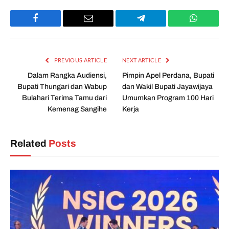
Facebook
Email
Telegram
WhatsAp
PREVIOUS ARTICLE
NEXT ARTICLE
Dalam Rangka Audiensi,
Pimpin Apel Perdana, Bupati
Bupati Thungari dan Wabup
dan Wakil Bupati Jayawijaya
Bulahari Terima Tamu dari
Umumkan Program 100 Hari
Kemenag Sangihe
Kerja
Related
Posts