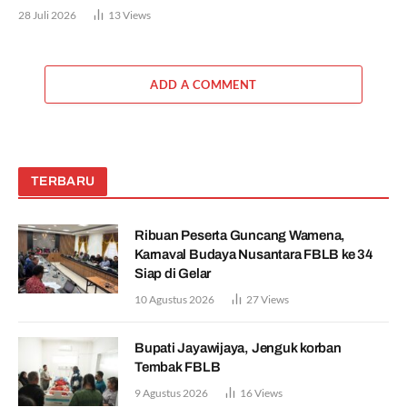
28 Juli 2026
13
Views
ADD A COMMENT
TERBARU
Ribuan Peserta Guncang Wamena,
Karnaval Budaya Nusantara FBLB ke 34
Siap di Gelar
10 Agustus 2026
27
Views
Bupati Jayawijaya, Jenguk korban
Tembak FBLB
9 Agustus 2026
16
Views