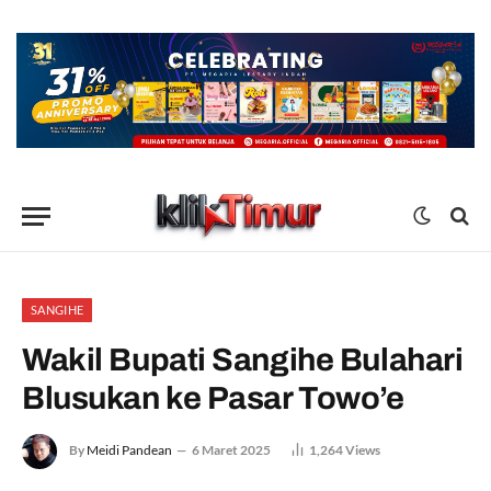
SANGIHE
Wakil Bupati Sangihe Bulahari
Blusukan ke Pasar Towo’e
By
Meidi Pandean
6 Maret 2025
1,264
Views