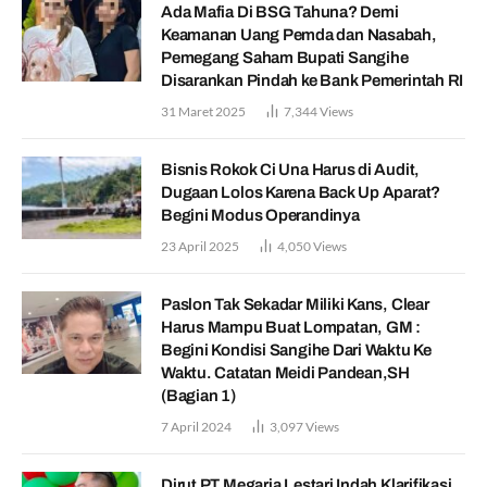
Ada Mafia Di BSG Tahuna? Demi
Keamanan Uang Pemda dan Nasabah,
Pemegang Saham Bupati Sangihe
Disarankan Pindah ke Bank Pemerintah RI
31 Maret 2025
7,344
Views
Bisnis Rokok Ci Una Harus di Audit,
Dugaan Lolos Karena Back Up Aparat?
Begini Modus Operandinya
23 April 2025
4,050
Views
Paslon Tak Sekadar Miliki Kans, Clear
Harus Mampu Buat Lompatan, GM :
Begini Kondisi Sangihe Dari Waktu Ke
Waktu. Catatan Meidi Pandean,SH
(Bagian 1)
7 April 2024
3,097
Views
Dirut PT Megaria Lestari Indah Klarifikasi