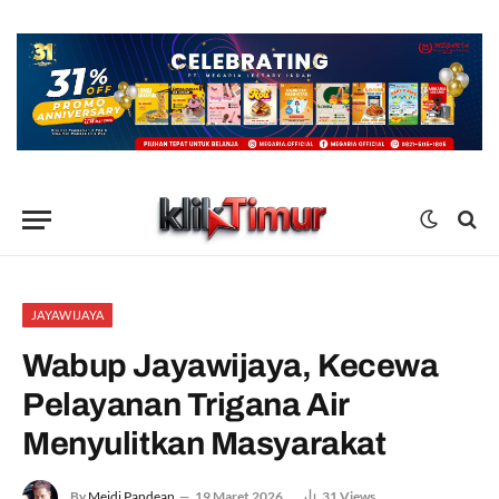
JAYAWIJAYA
Wabup Jayawijaya, Kecewa
Pelayanan Trigana Air
Menyulitkan Masyarakat
By
Meidi Pandean
19 Maret 2026
31
Views