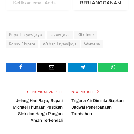
BERLANGGANAN
Bupati Jayawijaya
Jayawijaya
Kliktimur
Ronny Elopere
Wabup Jayawijaya
Wamena
Facebook
Email
Telegram
WhatsAp
PREVIOUS ARTICLE
NEXT ARTICLE
Jelang Hari Raya, Bupati
Trigana Air Diminta Siapkan
Michael Thungari Pastikan
Jadwal Penerbangan
Stok dan Harga Pangan
Tambahan
Aman Terkendali