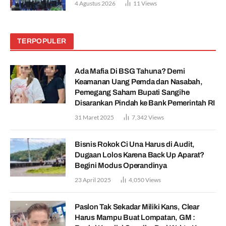
4 Agustus 2026
11
Views
TERPOPULER
Ada Mafia Di BSG Tahuna? Demi
Keamanan Uang Pemda dan Nasabah,
Pemegang Saham Bupati Sangihe
Disarankan Pindah ke Bank Pemerintah RI
31 Maret 2025
7,342
Views
Bisnis Rokok Ci Una Harus di Audit,
Dugaan Lolos Karena Back Up Aparat?
Begini Modus Operandinya
23 April 2025
4,050
Views
Paslon Tak Sekadar Miliki Kans, Clear
Harus Mampu Buat Lompatan, GM :