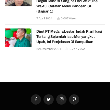
Begini Kondisi Sangihe Dari Waktu Ke
Waktu. Catatan Meidi Pandean,SH
(Bagian 1)
7 April 2024
3,097
Views
Dirut PT Megaria Lestari Indah Klarifikasi
Tentang Sejumlah Issu Menyangkut
Upah, Ini Penjelasan Di Sampaikan
22 Desember 2024
2,757
Views
Facebook
Twitter
Instagram
Pinterest