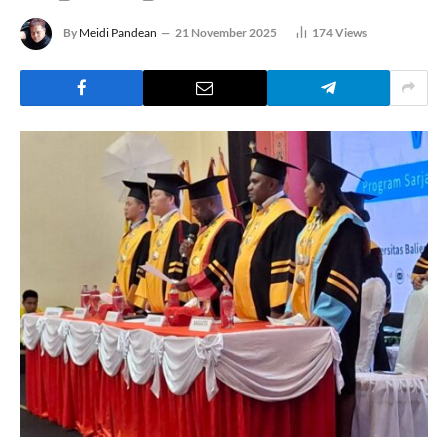
By
Meidi Pandean
21 November 2025
174
Views