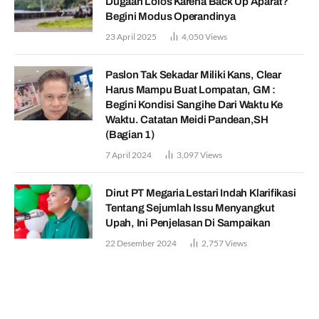
Dugaan Lolos Karena Back Up Aparat?
Begini Modus Operandinya
23 April 2025
4,050
Views
Paslon Tak Sekadar Miliki Kans, Clear
Harus Mampu Buat Lompatan, GM :
Begini Kondisi Sangihe Dari Waktu Ke
Waktu. Catatan Meidi Pandean,SH
(Bagian 1)
7 April 2024
3,097
Views
Dirut PT Megaria Lestari Indah Klarifikasi
Tentang Sejumlah Issu Menyangkut
Upah, Ini Penjelasan Di Sampaikan
22 Desember 2024
2,757
Views