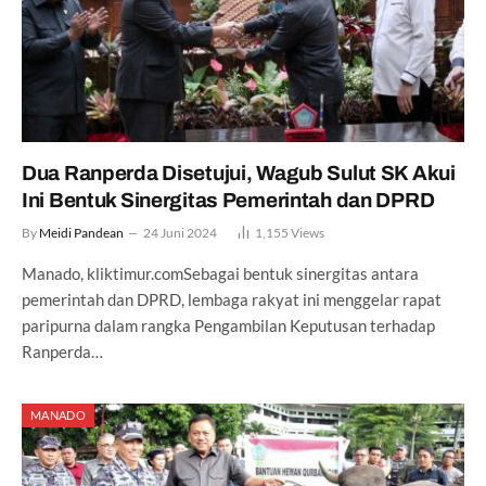
Dua Ranperda Disetujui, Wagub Sulut SK Akui
Ini Bentuk Sinergitas Pemerintah dan DPRD
By
Meidi Pandean
24 Juni 2024
1,155
Views
Manado, kliktimur.comSebagai bentuk sinergitas antara
pemerintah dan DPRD, lembaga rakyat ini menggelar rapat
paripurna dalam rangka Pengambilan Keputusan terhadap
Ranperda…
MANADO