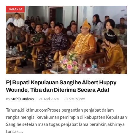
JAKARTA
Pj Bupati Kepulauan Sangihe Albert Huppy
Wounde, Tiba dan Diterima Secara Adat
By
Meidi Pandean
30 Mei 2024
950
Views
Tahuna,kliktimur.comProses pergantian penjabat dalam
rangka mengisi kevakuman pemimpin di kabupaten Kepulauan
Sangihe setelah masa tugas penjabat lama berahkir, akhirnya
tuntas,…