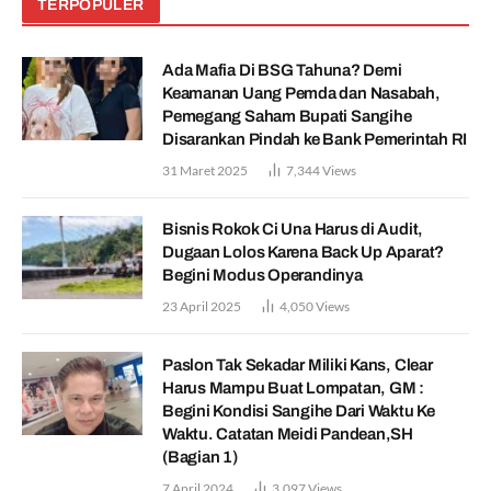
TERPOPULER
Ada Mafia Di BSG Tahuna? Demi
Keamanan Uang Pemda dan Nasabah,
Pemegang Saham Bupati Sangihe
Disarankan Pindah ke Bank Pemerintah RI
31 Maret 2025
7,344
Views
Bisnis Rokok Ci Una Harus di Audit,
Dugaan Lolos Karena Back Up Aparat?
Begini Modus Operandinya
23 April 2025
4,050
Views
Paslon Tak Sekadar Miliki Kans, Clear
Harus Mampu Buat Lompatan, GM :
Begini Kondisi Sangihe Dari Waktu Ke
Waktu. Catatan Meidi Pandean,SH
(Bagian 1)
7 April 2024
3,097
Views