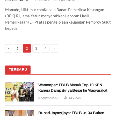
Manado, kliktimur.comKepala Badan Pemeriksa Keuangan
(BPK) RI, Isma Yatun menyerahkan Laporan Hasil
Pemeriksaan (LHP) atas pengelolaan keuangan Pemprov Sulut
kepada…
Previous
Next
1
2
3
4
TERBARU
Wamenpar: FBLB Masuk Top 10 KEN
Karena Dampaknya Besar ke Masyarakat
8 Agustus 2026
13
Views
Bupati Jayawijaya: FBLB ke-34 Bukan