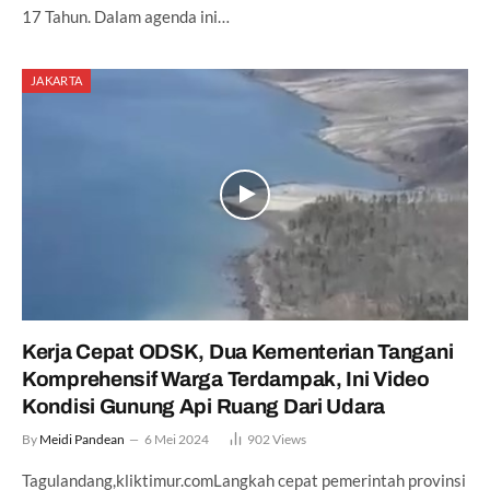
17 Tahun. Dalam agenda ini…
JAKARTA
Kerja Cepat ODSK, Dua Kementerian Tangani
Komprehensif Warga Terdampak, Ini Video
Kondisi Gunung Api Ruang Dari Udara
By
Meidi Pandean
6 Mei 2024
902
Views
Tagulandang,kliktimur.comLangkah cepat pemerintah provinsi