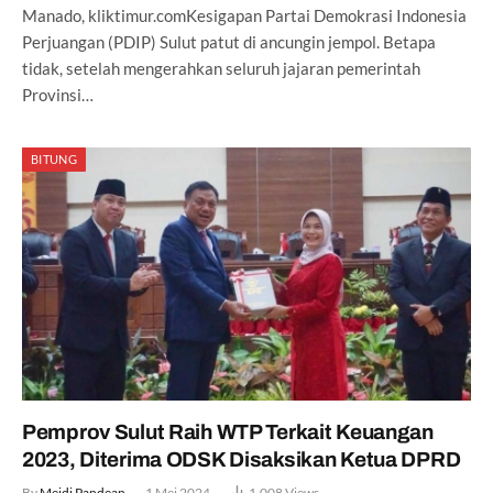
Manado, kliktimur.comKesigapan Partai Demokrasi Indonesia
Perjuangan (PDIP) Sulut patut di ancungin jempol. Betapa
tidak, setelah mengerahkan seluruh jajaran pemerintah
Provinsi…
BITUNG
Pemprov Sulut Raih WTP Terkait Keuangan
2023, Diterima ODSK Disaksikan Ketua DPRD
By
Meidi Pandean
1 Mei 2024
1,008
Views