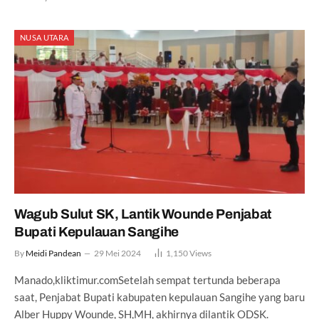
NUSA UTARA
Wagub Sulut SK, Lantik Wounde Penjabat
Bupati Kepulauan Sangihe
By
Meidi Pandean
29 Mei 2024
1,150
Views
Manado,kliktimur.comSetelah sempat tertunda beberapa
saat, Penjabat Bupati kabupaten kepulauan Sangihe yang baru
Alber Huppy Wounde, SH,MH, akhirnya dilantik ODSK.