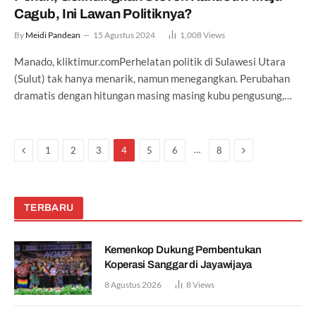
Cagub, Ini Lawan Politiknya?
By
Meidi Pandean
15 Agustus 2024
1,008
Views
Manado, kliktimur.comPerhelatan politik di Sulawesi Utara
(Sulut) tak hanya menarik, namun menegangkan. Perubahan
dramatis dengan hitungan masing masing kubu pengusung,…
Previous
Next
…
1
2
3
4
5
6
8
TERBARU
Kemenkop Dukung Pembentukan
Koperasi Sanggar di Jayawijaya
8 Agustus 2026
8
Views