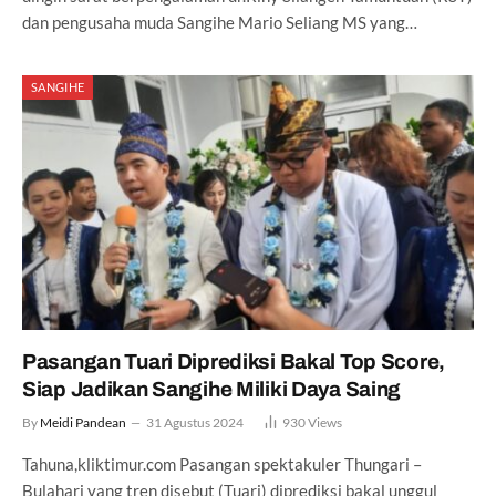
dan pengusaha muda Sangihe Mario Seliang MS yang…
SANGIHE
Pasangan Tuari Diprediksi Bakal Top Score,
Siap Jadikan Sangihe Miliki Daya Saing
By
Meidi Pandean
31 Agustus 2024
930
Views
Tahuna,kliktimur.com Pasangan spektakuler Thungari –
Bulahari yang tren disebut (Tuari) diprediksi bakal unggul