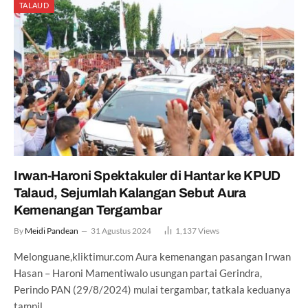
TALAUD
Irwan-Haroni Spektakuler di Hantar ke KPUD
Talaud, Sejumlah Kalangan Sebut Aura
Kemenangan Tergambar
By
Meidi Pandean
31 Agustus 2024
1,137
Views
Melonguane,kliktimur.com Aura kemenangan pasangan Irwan
Hasan – Haroni Mamentiwalo usungan partai Gerindra,
Perindo PAN (29/8/2024) mulai tergambar, tatkala keduanya
tampil…