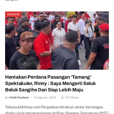
SANGIHE
Hentakan Perdana Pasangan ‘Tamang’
Spektakuler, Rinny : Saya Mengerti Seluk
Beluk Sangihe Dan Siap Lebih Maju
By
Meidi Pandean
31 Agustus 2024
952
Views
Tahuna,kliktimur.com Perpaduan birokrat senior bertangan
dingin sarat berpengalaman dr.Riny Silangen Tamuntuan (RST)