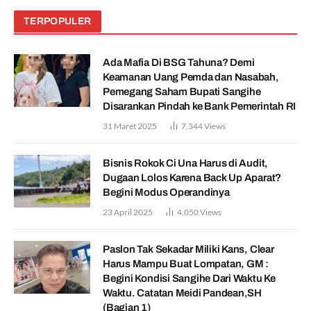
TERPOPULER
Ada Mafia Di BSG Tahuna? Demi
Keamanan Uang Pemda dan Nasabah,
Pemegang Saham Bupati Sangihe
Disarankan Pindah ke Bank Pemerintah RI
31 Maret 2025
7,344
Views
Bisnis Rokok Ci Una Harus di Audit,
Dugaan Lolos Karena Back Up Aparat?
Begini Modus Operandinya
23 April 2025
4,050
Views
Paslon Tak Sekadar Miliki Kans, Clear
Harus Mampu Buat Lompatan, GM :
Begini Kondisi Sangihe Dari Waktu Ke
Waktu. Catatan Meidi Pandean,SH
(Bagian 1)