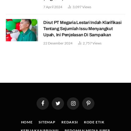
7 April 2024
3,097
Views
Dirut PT Megaria Lestari Indah Klarifikasi
Tentang Sejumlah Issu Menyangkut
Upah, Ini Penjelasan Di Sampaikan
22 Desember 2024
2,757
Views
Facebook
Twitter
Instagram
Pinterest
HOME
SITEMAP
REDAKSI
KODE ETIK
KEBIJAKAN PRIVASI
PEDOMAN MEDIA SIBER