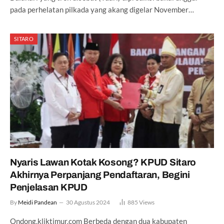
pada perhelatan pilkada yang akang digelar November…
SITARO
Nyaris Lawan Kotak Kosong? KPUD Sitaro
Akhirnya Perpanjang Pendaftaran, Begini
Penjelasan KPUD
By
Meidi Pandean
30 Agustus 2024
885
Views
Ondong,kliktimur.com Berbeda dengan dua kabupaten