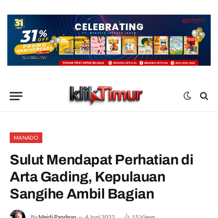
MANADO
Sulut Mendapat Perhatian di
Arta Gading, Kepulauan
Sangihe Ambil Bagian
By
Meidi Pandean
4 Juni 2022
15
Views