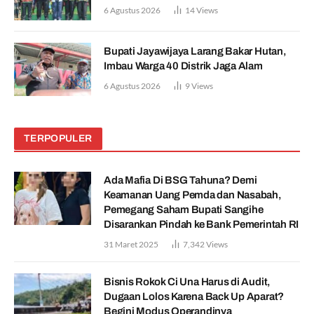
6 Agustus 2026
14
Views
Bupati Jayawijaya Larang Bakar Hutan,
Imbau Warga 40 Distrik Jaga Alam
6 Agustus 2026
9
Views
TERPOPULER
Ada Mafia Di BSG Tahuna? Demi
Keamanan Uang Pemda dan Nasabah,
Pemegang Saham Bupati Sangihe
Disarankan Pindah ke Bank Pemerintah RI
31 Maret 2025
7,342
Views
Bisnis Rokok Ci Una Harus di Audit,
Dugaan Lolos Karena Back Up Aparat?
Begini Modus Operandinya