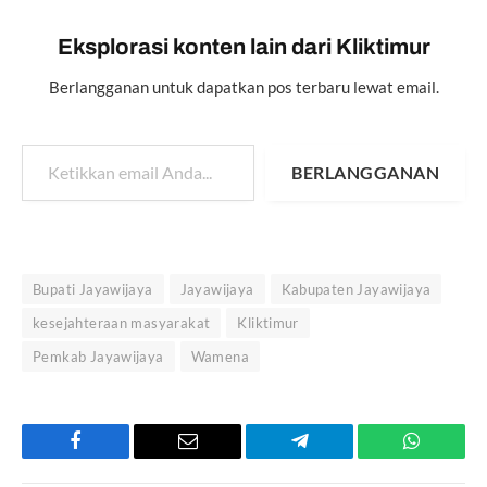
Eksplorasi konten lain dari Kliktimur
Berlangganan untuk dapatkan pos terbaru lewat email.
Ketikkan email Anda...
BERLANGGANAN
Bupati Jayawijaya
Jayawijaya
Kabupaten Jayawijaya
kesejahteraan masyarakat
Kliktimur
Pemkab Jayawijaya
Wamena
Facebook
Email
Telegram
WhatsAp