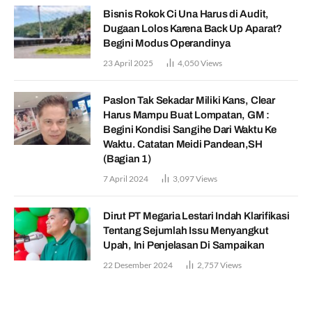
Bisnis Rokok Ci Una Harus di Audit,
Dugaan Lolos Karena Back Up Aparat?
Begini Modus Operandinya
23 April 2025
4,050
Views
Paslon Tak Sekadar Miliki Kans, Clear
Harus Mampu Buat Lompatan, GM :
Begini Kondisi Sangihe Dari Waktu Ke
Waktu. Catatan Meidi Pandean,SH
(Bagian 1)
7 April 2024
3,097
Views
Dirut PT Megaria Lestari Indah Klarifikasi
Tentang Sejumlah Issu Menyangkut
Upah, Ini Penjelasan Di Sampaikan
22 Desember 2024
2,757
Views