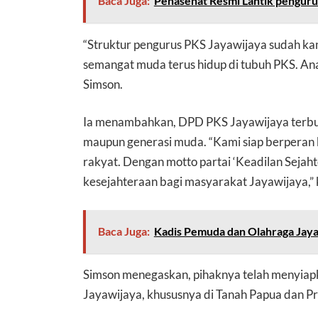
Baca Juga:
Penasehat Resmi Lantik penguru
“Struktur pengurus PKS Jayawijaya sudah kam
semangat muda terus hidup di tubuh PKS. Ana
Simson.
Ia menambahkan, DPD PKS Jayawijaya terbuka
maupun generasi muda. “Kami siap berperan b
rakyat. Dengan motto partai ‘Keadilan Sejah
kesejahteraan bagi masyarakat Jayawijaya,” 
Baca Juga:
Kadis Pemuda dan Olahraga Jayaw
Simson menegaskan, pihaknya telah menyia
Jayawijaya, khususnya di Tanah Papua dan P