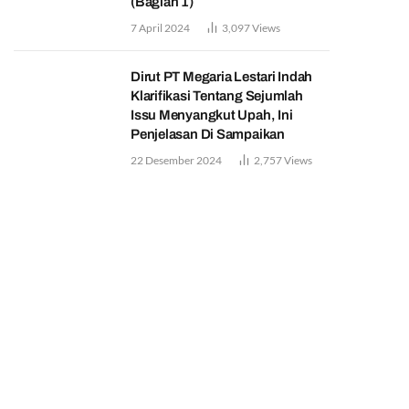
(Bagian 1)
7 April 2024
3,097
Views
Dirut PT Megaria Lestari Indah
Klarifikasi Tentang Sejumlah
Issu Menyangkut Upah, Ini
Penjelasan Di Sampaikan
22 Desember 2024
2,757
Views