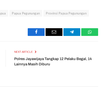
apua
Papua Pegunungan
Provinsi Papua Pegunungan
Facebook
Email
Telegram
WhatsApp
NEXT ARTICLE
Polres Jayawijaya Tangkap 12 Pelaku Begal, 14
Lainnya Masih Diburu