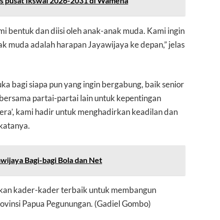
s pusat Ikswal 2026-2031 di Wamena
i bentuk dan diisi oleh anak-anak muda. Kami ingin
k muda adalah harapan Jayawijaya ke depan,” jelas
 bagi siapa pun yang ingin bergabung, baik senior
ersama partai-partai lain untuk kepentingan
tera’, kami hadir untuk menghadirkan keadilan dan
katanya.
ijaya Bagi-bagi Bola dan Net
pkan kader-kader terbaik untuk membangun
rovinsi Papua Pegunungan. (Gadiel Gombo)