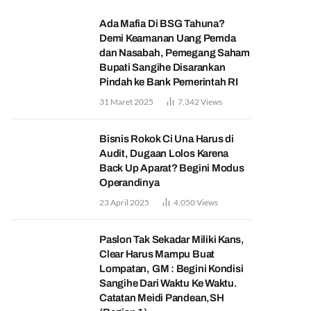
Ada Mafia Di BSG Tahuna?
Demi Keamanan Uang Pemda
dan Nasabah, Pemegang Saham
Bupati Sangihe Disarankan
Pindah ke Bank Pemerintah RI
31 Maret 2025
7,342
Views
Bisnis Rokok Ci Una Harus di
Audit, Dugaan Lolos Karena
Back Up Aparat? Begini Modus
Operandinya
23 April 2025
4,050
Views
Paslon Tak Sekadar Miliki Kans,
Clear Harus Mampu Buat
Lompatan, GM : Begini Kondisi
Sangihe Dari Waktu Ke Waktu.
Catatan Meidi Pandean,SH