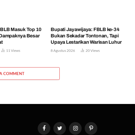
BLB Masuk Top 10
Bupati Jayawijaya: FBLB ke-34
 Dampaknya Besar
Bukan Sekadar Tontonan, Tapi
at
Upaya Lestarikan Warisan Luhur
11
Views
8 Agustus 2026
20
Views
 A COMMENT
Facebook
Twitter
Instagram
Pinterest