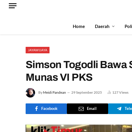
Home
Daerah
Pol
JAYAWIJAYA
Simson Togodli Bawa 
Munas VI PKS
By
Meidi Pandean
29 September 2025
127
Views
Facebook
Email
Tel