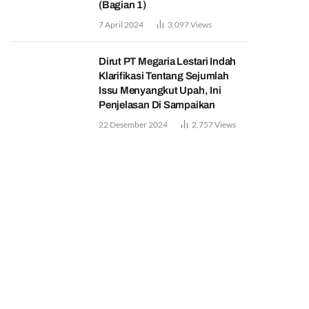
(Bagian 1)
7 April 2024
3,097
Views
Dirut PT Megaria Lestari Indah
Klarifikasi Tentang Sejumlah
Issu Menyangkut Upah, Ini
Penjelasan Di Sampaikan
22 Desember 2024
2,757
Views