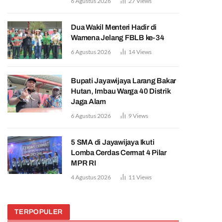
6 Agustus 2026
27
Views
Dua Wakil Menteri Hadir di
Wamena Jelang FBLB ke-34
6 Agustus 2026
14
Views
Bupati Jayawijaya Larang Bakar
Hutan, Imbau Warga 40 Distrik
Jaga Alam
6 Agustus 2026
9
Views
5 SMA di Jayawijaya Ikuti
Lomba Cerdas Cermat 4 Pilar
MPR RI
4 Agustus 2026
11
Views
TERPOPULER