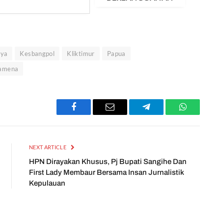
aya
Kesbangpol
Kliktimur
Papua
amena
Facebook
Email
Telegram
WhatsApp
NEXT ARTICLE
HPN Dirayakan Khusus, Pj Bupati Sangihe Dan
First Lady Membaur Bersama Insan Jurnalistik
Kepulauan