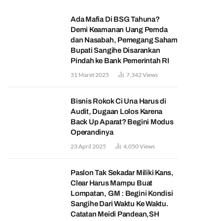
Ada Mafia Di BSG Tahuna?
Demi Keamanan Uang Pemda
dan Nasabah, Pemegang Saham
Bupati Sangihe Disarankan
Pindah ke Bank Pemerintah RI
31 Maret 2025
7,342
Views
Bisnis Rokok Ci Una Harus di
Audit, Dugaan Lolos Karena
Back Up Aparat? Begini Modus
Operandinya
23 April 2025
4,050
Views
Paslon Tak Sekadar Miliki Kans,
Clear Harus Mampu Buat
Lompatan, GM : Begini Kondisi
Sangihe Dari Waktu Ke Waktu.
Catatan Meidi Pandean,SH