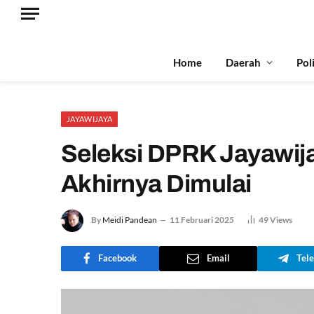
Home
Daerah
Pol
JAYAWIJAYA
Seleksi DPRK Jayawij
Akhirnya Dimulai
By
Meidi Pandean
11 Februari 2025
49
Views
Facebook
Email
Tel