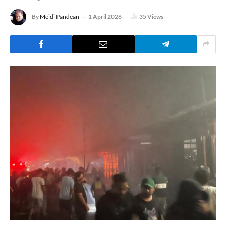
By
Meidi Pandean
1 April 2026
35
Views