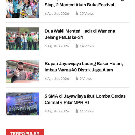
Siap, 2 Menteri Akan Buka Festival
6 Agustus 2026
25
Views
Dua Wakil Menteri Hadir di Wamena
Jelang FBLB ke-34
6 Agustus 2026
14
Views
Bupati Jayawijaya Larang Bakar Hutan,
Imbau Warga 40 Distrik Jaga Alam
6 Agustus 2026
9
Views
5 SMA di Jayawijaya Ikuti Lomba Cerdas
Cermat 4 Pilar MPR RI
4 Agustus 2026
11
Views
TERPOPULER