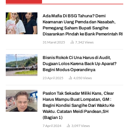
Ada Mafia Di BSG Tahuna? Demi
Keamanan Uang Pemda dan Nasabah,
Pemegang Saham Bupati Sangihe
Disarankan Pindah ke Bank Pemerintah RI
31 Maret 2025
7,342
Views
Bisnis Rokok Ci Una Harus di Audit,
Dugaan Lolos Karena Back Up Aparat?
Begini Modus Operandinya
23 April 2025
4,050
Views
Paslon Tak Sekadar Miliki Kans, Clear
Harus Mampu Buat Lompatan, GM :
Begini Kondisi Sangihe Dari Waktu Ke
Waktu. Catatan Meidi Pandean,SH
(Bagian 1)
7 April 2024
3,097
Views