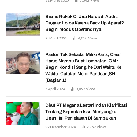
31 Maret 2025
7,342
Views
Bisnis Rokok Ci Una Harus di Audit,
Dugaan Lolos Karena Back Up Aparat?
Begini Modus Operandinya
23 April 2025
4,050
Views
Paslon Tak Sekadar Miliki Kans, Clear
Harus Mampu Buat Lompatan, GM :
Begini Kondisi Sangihe Dari Waktu Ke
Waktu. Catatan Meidi Pandean,SH
(Bagian 1)
7 April 2024
3,097
Views
Dirut PT Megaria Lestari Indah Klarifikasi
Tentang Sejumlah Issu Menyangkut
Upah, Ini Penjelasan Di Sampaikan
22 Desember 2024
2,757
Views