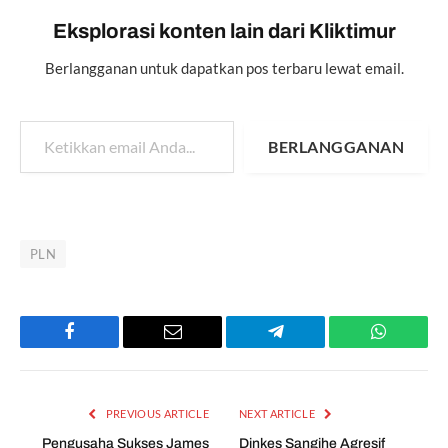
Eksplorasi konten lain dari Kliktimur
Berlangganan untuk dapatkan pos terbaru lewat email.
Ketikkan email Anda...
BERLANGGANAN
PLN
Facebook
Email
Telegram
WhatsAp
PREVIOUS ARTICLE
NEXT ARTICLE
Pengusaha Sukses James
Dinkes Sangihe Agresif