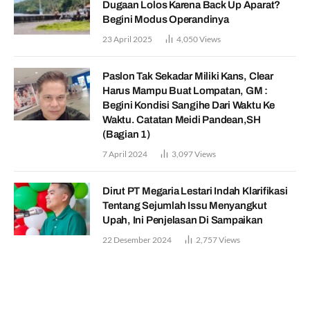
Dugaan Lolos Karena Back Up Aparat?
Begini Modus Operandinya
23 April 2025
4,050
Views
Paslon Tak Sekadar Miliki Kans, Clear
Harus Mampu Buat Lompatan, GM :
Begini Kondisi Sangihe Dari Waktu Ke
Waktu. Catatan Meidi Pandean,SH
(Bagian 1)
7 April 2024
3,097
Views
Dirut PT Megaria Lestari Indah Klarifikasi
Tentang Sejumlah Issu Menyangkut
Upah, Ini Penjelasan Di Sampaikan
22 Desember 2024
2,757
Views