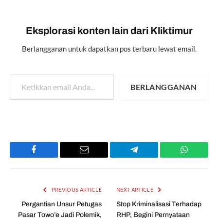
Eksplorasi konten lain dari Kliktimur
Berlangganan untuk dapatkan pos terbaru lewat email.
Ketikkan email Anda...
BERLANGGANAN
Facebook
Email
Telegram
WhatsAp
PREVIOUS ARTICLE
NEXT ARTICLE
Pergantian Unsur Petugas
Stop Kriminalisasi Terhadap
Pasar Towo’e Jadi Polemik,
RHP, Begini Pernyataan