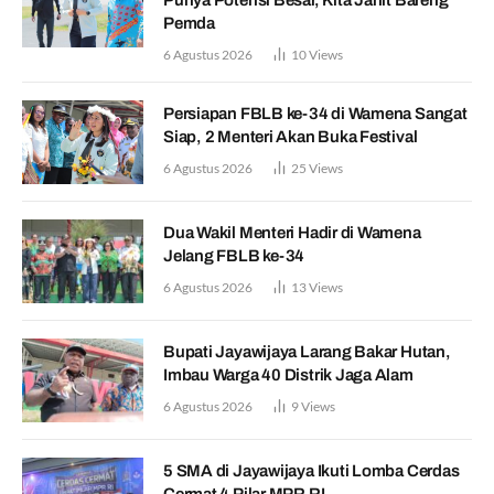
Pemda
6 Agustus 2026
10
Views
Persiapan FBLB ke-34 di Wamena Sangat
Siap, 2 Menteri Akan Buka Festival
6 Agustus 2026
25
Views
Dua Wakil Menteri Hadir di Wamena
Jelang FBLB ke-34
6 Agustus 2026
13
Views
Bupati Jayawijaya Larang Bakar Hutan,
Imbau Warga 40 Distrik Jaga Alam
6 Agustus 2026
9
Views
5 SMA di Jayawijaya Ikuti Lomba Cerdas
Cermat 4 Pilar MPR RI