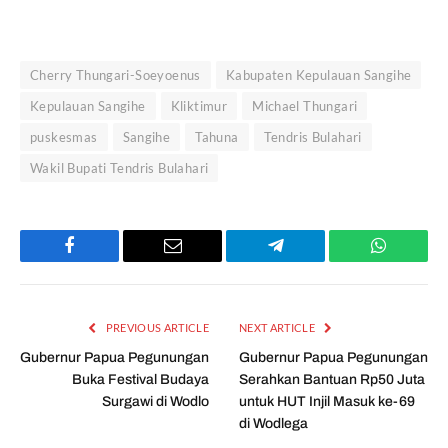
Cherry Thungari-Soeyoenus
Kabupaten Kepulauan Sangihe
Kepulauan Sangihe
Kliktimur
Michael Thungari
puskesmas
Sangihe
Tahuna
Tendris Bulahari
Wakil Bupati Tendris Bulahari
Facebook
Email
Telegram
WhatsAp
PREVIOUS ARTICLE
NEXT ARTICLE
Gubernur Papua Pegunungan
Gubernur Papua Pegunungan
Buka Festival Budaya
Serahkan Bantuan Rp50 Juta
Surgawi di Wodlo
untuk HUT Injil Masuk ke-69
di Wodlega