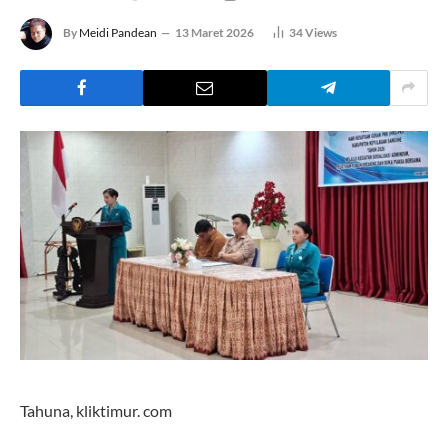
By
Meidi Pandean
13 Maret 2026
34
Views
Tahuna, kliktimur. com