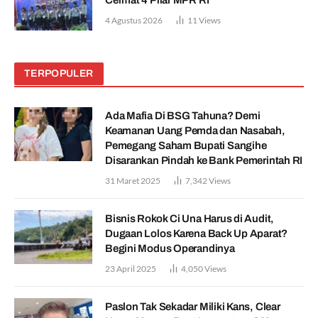
4 Agustus 2026
11
Views
TERPOPULER
Ada Mafia Di BSG Tahuna? Demi
Keamanan Uang Pemda dan Nasabah,
Pemegang Saham Bupati Sangihe
Disarankan Pindah ke Bank Pemerintah RI
31 Maret 2025
7,342
Views
Bisnis Rokok Ci Una Harus di Audit,
Dugaan Lolos Karena Back Up Aparat?
Begini Modus Operandinya
23 April 2025
4,050
Views
Paslon Tak Sekadar Miliki Kans, Clear