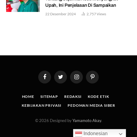
Upah, Ini Penjelasan Di Sampaikan
22 Desember 2024
2,757
Views
Facebook
Twitter
Instagram
Pinterest
HOME
SITEMAP
REDAKSI
KODE ETIK
KEBIJAKAN PRIVASI
PEDOMAN MEDIA SIBER
© 2026 Designed by
Yamamoto Akay
.
Indonesian