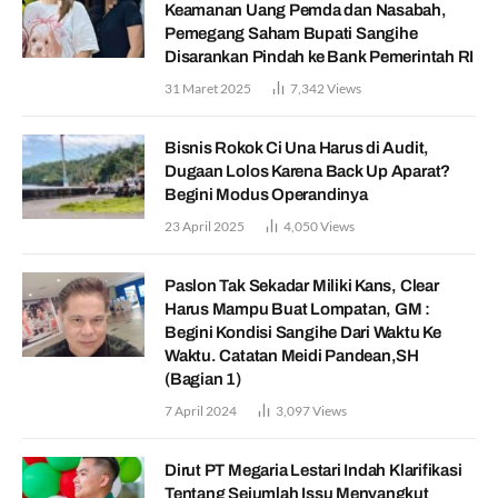
Keamanan Uang Pemda dan Nasabah,
Pemegang Saham Bupati Sangihe
Disarankan Pindah ke Bank Pemerintah RI
31 Maret 2025
7,342
Views
Bisnis Rokok Ci Una Harus di Audit,
Dugaan Lolos Karena Back Up Aparat?
Begini Modus Operandinya
23 April 2025
4,050
Views
Paslon Tak Sekadar Miliki Kans, Clear
Harus Mampu Buat Lompatan, GM :
Begini Kondisi Sangihe Dari Waktu Ke
Waktu. Catatan Meidi Pandean,SH
(Bagian 1)
7 April 2024
3,097
Views
Dirut PT Megaria Lestari Indah Klarifikasi
Tentang Sejumlah Issu Menyangkut