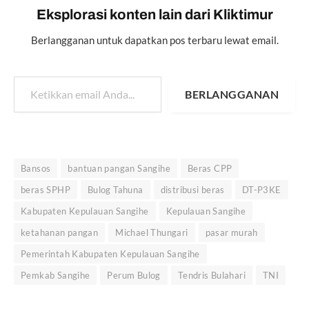
Eksplorasi konten lain dari Kliktimur
Berlangganan untuk dapatkan pos terbaru lewat email.
Ketikkan email Anda...
BERLANGGANAN
Bansos
bantuan pangan Sangihe
Beras CPP
beras SPHP
Bulog Tahuna
distribusi beras
DT-P3KE
Kabupaten Kepulauan Sangihe
Kepulauan Sangihe
ketahanan pangan
Michael Thungari
pasar murah
Pemerintah Kabupaten Kepulauan Sangihe
Pemkab Sangihe
Perum Bulog
Tendris Bulahari
TNI