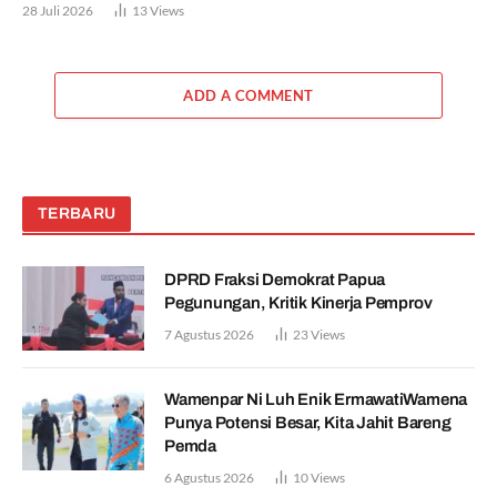
28 Juli 2026
13
Views
ADD A COMMENT
TERBARU
DPRD Fraksi Demokrat Papua
Pegunungan, Kritik Kinerja Pemprov
7 Agustus 2026
23
Views
Wamenpar Ni Luh Enik ErmawatiWamena
Punya Potensi Besar, Kita Jahit Bareng
Pemda
6 Agustus 2026
10
Views