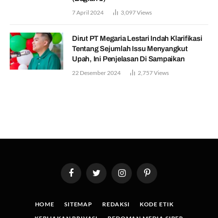
7 April 2024
3,097
Views
Dirut PT Megaria Lestari Indah Klarifikasi
Tentang Sejumlah Issu Menyangkut
Upah, Ini Penjelasan Di Sampaikan
22 Desember 2024
2,757
Views
Facebook
Twitter
Instagram
Pinterest
HOME
SITEMAP
REDAKSI
KODE ETIK