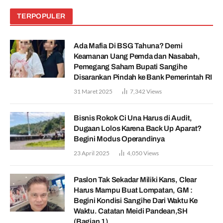
TERPOPULER
Ada Mafia Di BSG Tahuna? Demi
Keamanan Uang Pemda dan Nasabah,
Pemegang Saham Bupati Sangihe
Disarankan Pindah ke Bank Pemerintah RI
31 Maret 2025
7,342
Views
Bisnis Rokok Ci Una Harus di Audit,
Dugaan Lolos Karena Back Up Aparat?
Begini Modus Operandinya
23 April 2025
4,050
Views
Paslon Tak Sekadar Miliki Kans, Clear
Harus Mampu Buat Lompatan, GM :
Begini Kondisi Sangihe Dari Waktu Ke
Waktu. Catatan Meidi Pandean,SH
(Bagian 1)