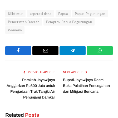
Kliktimur
koperasi desa
Papua
Papua Pegunungan
Pemerintah Daerah
Pemprov Papua Pegunungan
Wamena
Facebook
Email
Telegram
WhatsAp
PREVIOUS ARTICLE
NEXT ARTICLE
Pemkab Jayawijaya
Bupati Jayawijaya Resmi
Anggarkan Rp800 Juta untuk
Buka Pelatihan Pencegahan
Pengadaan Truk Tangki Air
dan Mitigasi Bencana
Penunjang Damkar
Related
Posts