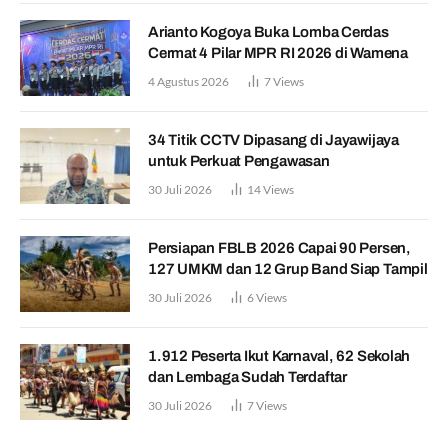
Arianto Kogoya Buka Lomba Cerdas
Cermat 4 Pilar MPR RI 2026 di Wamena
4 Agustus 2026
7
Views
34 Titik CCTV Dipasang di Jayawijaya
untuk Perkuat Pengawasan
30 Juli 2026
14
Views
Persiapan FBLB 2026 Capai 90 Persen,
127 UMKM dan 12 Grup Band Siap Tampil
30 Juli 2026
6
Views
1.912 Peserta Ikut Karnaval, 62 Sekolah
dan Lembaga Sudah Terdaftar
30 Juli 2026
7
Views