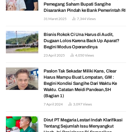
Pemegang Saham Bupati Sangihe
Disarankan Pindah ke Bank Pemerintah RI
31 Maret 2025
7,344
Views
Bisnis Rokok Ci Una Harus di Audit,
Dugaan Lolos Karena Back Up Aparat?
Begini Modus Operandinya
23 April 2025
4,050
Views
Paslon Tak Sekadar Miliki Kans, Clear
Harus Mampu Buat Lompatan, GM :
Begini Kondisi Sangihe Dari Waktu Ke
Waktu. Catatan Meidi Pandean,SH
(Bagian 1)
7 April 2024
3,097
Views
Dirut PT Megaria Lestari Indah Klarifikasi
Tentang Sejumlah Issu Menyangkut