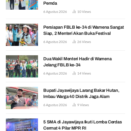
Pemda
6 Agustus 2026
10
Views
Persiapan FBLB ke-34 di Wamena Sangat
Siap, 2 Menteri Akan Buka Festival
6 Agustus 2026
26
Views
Dua Wakil Menteri Hadir di Wamena
Jelang FBLB ke-34
6 Agustus 2026
14
Views
Bupati Jayawijaya Larang Bakar Hutan,
Imbau Warga 40 Distrik Jaga Alam
6 Agustus 2026
9
Views
5 SMA di Jayawijaya Ikuti Lomba Cerdas
Cermat 4 Pilar MPR RI