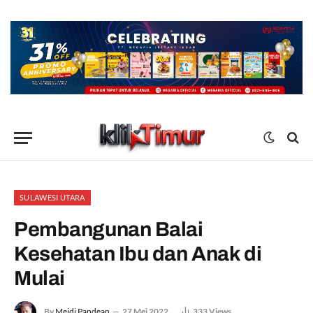
SULAWESI UTARA
Pembangunan Balai
Kesehatan Ibu dan Anak di
Mulai
By
Meidi Pandean
27 Mei 2022
333
Views