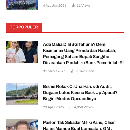
4 Agustus 2026
11
Views
TERPOPULER
Ada Mafia Di BSG Tahuna? Demi
Keamanan Uang Pemda dan Nasabah,
Pemegang Saham Bupati Sangihe
Disarankan Pindah ke Bank Pemerintah RI
31 Maret 2025
7,342
Views
Bisnis Rokok Ci Una Harus di Audit,
Dugaan Lolos Karena Back Up Aparat?
Begini Modus Operandinya
23 April 2025
4,050
Views
Paslon Tak Sekadar Miliki Kans, Clear
Harus Mampu Buat Lompatan, GM :