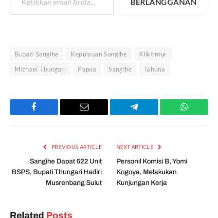
BERLANGGANAN
Bupati Sangihe
Kepulauan Sangihe
Kliktimur
Michael Thungari
Papua
Sangihe
Tahuna
Facebook
Email
Telegram
WhatsAp
PREVIOUS ARTICLE
NEXT ARTICLE
Sangihe Dapat 622 Unit
Personil Komisi B, Yomi
BSPS, Bupati Thungari Hadiri
Kogoya, Melakukan
Musrenbang Sulut
Kunjungan Kerja
Related
Posts