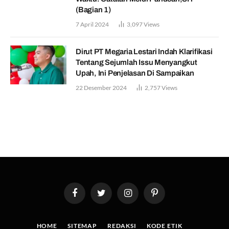
(Bagian 1)
7 April 2024
3,097
Views
Dirut PT Megaria Lestari Indah Klarifikasi
Tentang Sejumlah Issu Menyangkut
Upah, Ini Penjelasan Di Sampaikan
22 Desember 2024
2,757
Views
Facebook
Twitter
Instagram
Pinterest
HOME
SITEMAP
REDAKSI
KODE ETIK