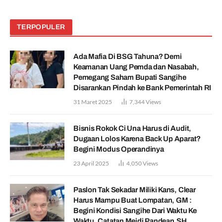
TERPOPULER
Ada Mafia Di BSG Tahuna? Demi
Keamanan Uang Pemda dan Nasabah,
Pemegang Saham Bupati Sangihe
Disarankan Pindah ke Bank Pemerintah RI
31 Maret 2025
7,344
Views
Bisnis Rokok Ci Una Harus di Audit,
Dugaan Lolos Karena Back Up Aparat?
Begini Modus Operandinya
23 April 2025
4,050
Views
Paslon Tak Sekadar Miliki Kans, Clear
Harus Mampu Buat Lompatan, GM :
Begini Kondisi Sangihe Dari Waktu Ke
Waktu. Catatan Meidi Pandean,SH