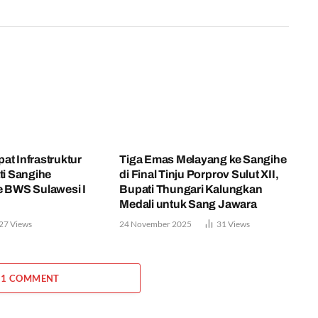
at Infrastruktur
Tiga Emas Melayang ke Sangihe
ti Sangihe
di Final Tinju Porprov Sulut XII,
e BWS Sulawesi I
Bupati Thungari Kalungkan
Medali untuk Sang Jawara
27
Views
24 November 2025
31
Views
 1 COMMENT