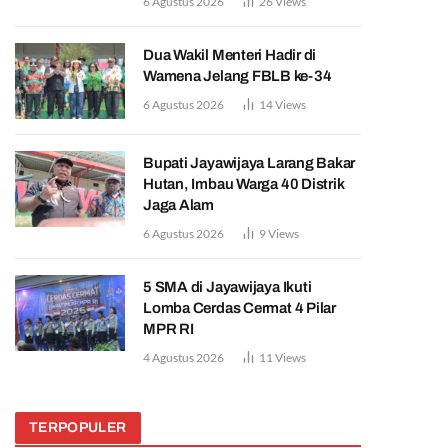
6 Agustus 2026
26
Views
Dua Wakil Menteri Hadir di
Wamena Jelang FBLB ke-34
6 Agustus 2026
14
Views
Bupati Jayawijaya Larang Bakar
Hutan, Imbau Warga 40 Distrik
Jaga Alam
6 Agustus 2026
9
Views
5 SMA di Jayawijaya Ikuti
Lomba Cerdas Cermat 4 Pilar
MPR RI
4 Agustus 2026
11
Views
TERPOPULER