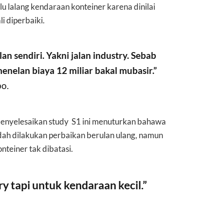
u lalang kendaraan konteiner karena dinilai
i diperbaiki.
an sendiri. Yakni jalan industry. Sebab
menelan biaya 12 miliar bakal mubasir.”
bo.
menyelesaikan study S1 ini menuturkan bahawa
sudah dilakukan perbaikan berulan ulang, namun
nteiner tak dibatasi.
ry tapi untuk kendaraan kecil.”