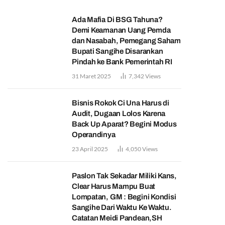
Ada Mafia Di BSG Tahuna?
Demi Keamanan Uang Pemda
dan Nasabah, Pemegang Saham
Bupati Sangihe Disarankan
Pindah ke Bank Pemerintah RI
31 Maret 2025
7,342
Views
Bisnis Rokok Ci Una Harus di
Audit, Dugaan Lolos Karena
Back Up Aparat? Begini Modus
Operandinya
23 April 2025
4,050
Views
Paslon Tak Sekadar Miliki Kans,
Clear Harus Mampu Buat
Lompatan, GM : Begini Kondisi
Sangihe Dari Waktu Ke Waktu.
Catatan Meidi Pandean,SH