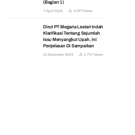
(Bagian 1)
7 April 2024
3,097
Views
Dirut PT Megaria Lestari Indah
Klarifikasi Tentang Sejumlah
Issu Menyangkut Upah, Ini
Penjelasan Di Sampaikan
22 Desember 2024
2,757
Views