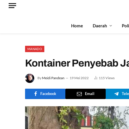
Home
Daerah
Pol
MANADO
Kontainer Penyebab Ja
By
Meidi Pandean
19 Mei 2022
115
Views
Facebook
Email
Tel