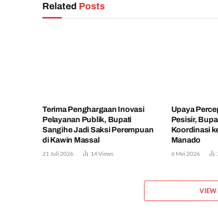
Related
Posts
Terima Penghargaan Inovasi
Upaya Percep
Pelayanan Publik, Bupati
Pesisir, Bupa
Sangihe Jadi Saksi Perempuan
Koordinasi k
di Kawin Massal
Manado
21 Juli 2026
14
Views
6 Mei 2026
VIEW