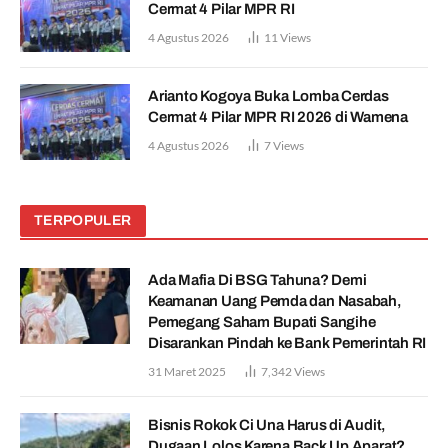
Cermat 4 Pilar MPR RI
4 Agustus 2026
11
Views
Arianto Kogoya Buka Lomba Cerdas
Cermat 4 Pilar MPR RI 2026 di Wamena
4 Agustus 2026
7
Views
TERPOPULER
Ada Mafia Di BSG Tahuna? Demi
Keamanan Uang Pemda dan Nasabah,
Pemegang Saham Bupati Sangihe
Disarankan Pindah ke Bank Pemerintah RI
31 Maret 2025
7,342
Views
Bisnis Rokok Ci Una Harus di Audit,
Dugaan Lolos Karena Back Up Aparat?