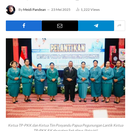
By
Meidi Pandean
23 Mei 2025
1,222
Views
Ketua TP-PKK dan Ketua Tim Posyandu Papua Pegunungan Lantik Ketua
TP-PKK 8 Kabupaten Sekaligus.(foto:ist)