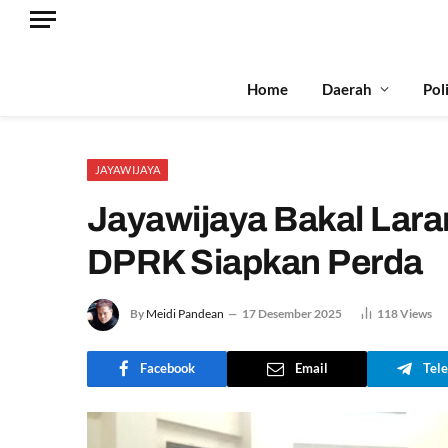
Home
Daerah
Pol
JAYAWIJAYA
Jayawijaya Bakal Lar
DPRK Siapkan Perda
By
Meidi Pandean
17 Desember 2025
118
Views
Facebook
Email
Tel