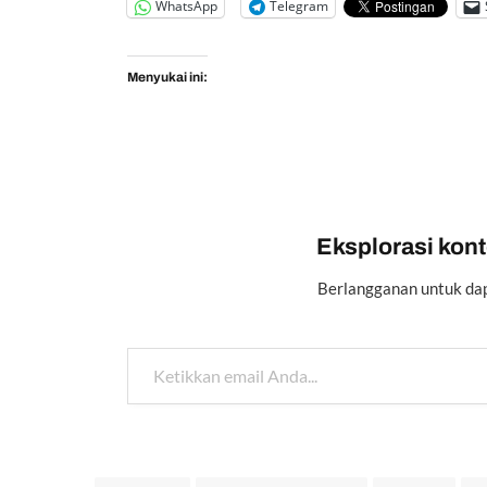
WhatsApp
Telegram
Menyukai ini:
Eksplorasi konte
Berlangganan untuk dap
Ketikkan email Anda...