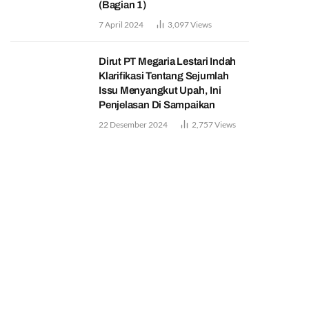
(Bagian 1)
7 April 2024
3,097
Views
Dirut PT Megaria Lestari Indah
Klarifikasi Tentang Sejumlah
Issu Menyangkut Upah, Ini
Penjelasan Di Sampaikan
22 Desember 2024
2,757
Views