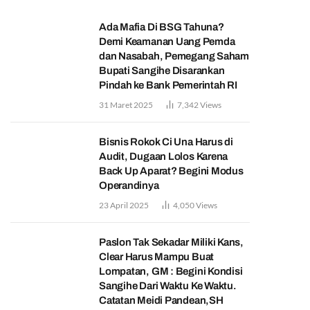
Ada Mafia Di BSG Tahuna?
Demi Keamanan Uang Pemda
dan Nasabah, Pemegang Saham
Bupati Sangihe Disarankan
Pindah ke Bank Pemerintah RI
31 Maret 2025
7,342
Views
Bisnis Rokok Ci Una Harus di
Audit, Dugaan Lolos Karena
Back Up Aparat? Begini Modus
Operandinya
23 April 2025
4,050
Views
Paslon Tak Sekadar Miliki Kans,
Clear Harus Mampu Buat
Lompatan, GM : Begini Kondisi
Sangihe Dari Waktu Ke Waktu.
Catatan Meidi Pandean,SH