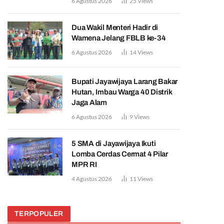
6 Agustus 2026
25
Views
Dua Wakil Menteri Hadir di
Wamena Jelang FBLB ke-34
6 Agustus 2026
14
Views
Bupati Jayawijaya Larang Bakar
Hutan, Imbau Warga 40 Distrik
Jaga Alam
6 Agustus 2026
9
Views
5 SMA di Jayawijaya Ikuti
Lomba Cerdas Cermat 4 Pilar
MPR RI
4 Agustus 2026
11
Views
TERPOPULER