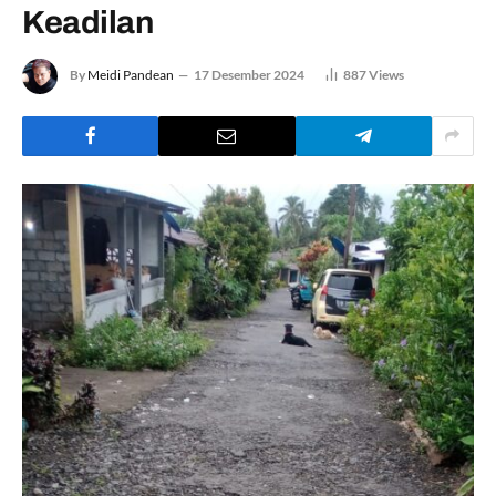
Keadilan
By
Meidi Pandean
17 Desember 2024
887
Views