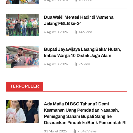
Dua Wakil Menteri Hadir di Wamena
Jelang FBLB ke-34
6 Agustus 2026
14
Views
Bupati Jayawijaya Larang Bakar Hutan,
Imbau Warga 40 Distrik Jaga Alam
6 Agustus 2026
9
Views
TERPOPULER
Ada Mafia Di BSG Tahuna? Demi
Keamanan Uang Pemda dan Nasabah,
Pemegang Saham Bupati Sangihe
Disarankan Pindah ke Bank Pemerintah RI
31 Maret 2025
7,342
Views