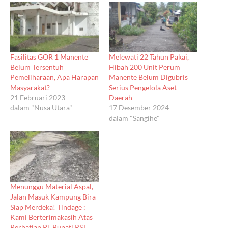
Fasilitas GOR 1 Manente
Melewati 22 Tahun Pakai,
Belum Tersentuh
Hibah 200 Unit Perum
Pemeliharaan, Apa Harapan
Manente Belum Digubris
Masyarakat?
Serius Pengelola Aset
21 Februari 2023
Daerah
dalam "Nusa Utara"
17 Desember 2024
dalam "Sangihe"
Menunggu Material Aspal,
Jalan Masuk Kampung Bira
Siap Merdeka! Tindage :
Kami Berterimakasih Atas
Perhatian Pj. Bupati RST