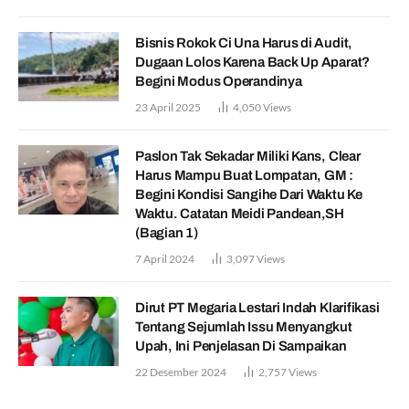
Bisnis Rokok Ci Una Harus di Audit,
Dugaan Lolos Karena Back Up Aparat?
Begini Modus Operandinya
23 April 2025
4,050
Views
Paslon Tak Sekadar Miliki Kans, Clear
Harus Mampu Buat Lompatan, GM :
Begini Kondisi Sangihe Dari Waktu Ke
Waktu. Catatan Meidi Pandean,SH
(Bagian 1)
7 April 2024
3,097
Views
Dirut PT Megaria Lestari Indah Klarifikasi
Tentang Sejumlah Issu Menyangkut
Upah, Ini Penjelasan Di Sampaikan
22 Desember 2024
2,757
Views