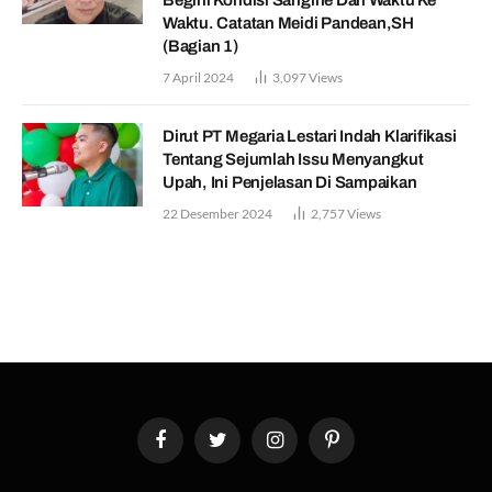
Begini Kondisi Sangihe Dari Waktu Ke
Waktu. Catatan Meidi Pandean,SH
(Bagian 1)
7 April 2024
3,097
Views
Dirut PT Megaria Lestari Indah Klarifikasi
Tentang Sejumlah Issu Menyangkut
Upah, Ini Penjelasan Di Sampaikan
22 Desember 2024
2,757
Views
Facebook
Twitter
Instagram
Pinterest