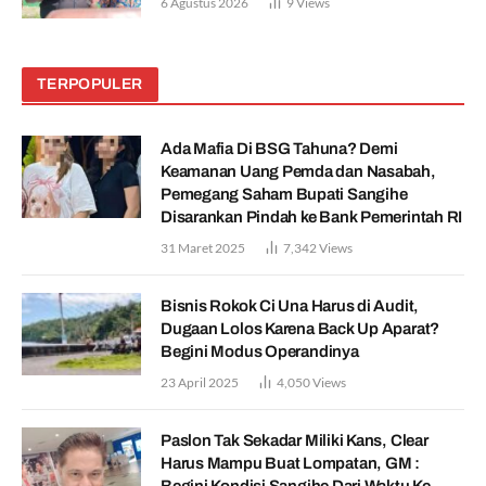
6 Agustus 2026
9
Views
TERPOPULER
Ada Mafia Di BSG Tahuna? Demi
Keamanan Uang Pemda dan Nasabah,
Pemegang Saham Bupati Sangihe
Disarankan Pindah ke Bank Pemerintah RI
31 Maret 2025
7,342
Views
Bisnis Rokok Ci Una Harus di Audit,
Dugaan Lolos Karena Back Up Aparat?
Begini Modus Operandinya
23 April 2025
4,050
Views
Paslon Tak Sekadar Miliki Kans, Clear
Harus Mampu Buat Lompatan, GM :