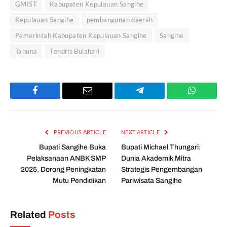
GMIST
Kabupaten Kepulauan Sangihe
Kepulauan Sangihe
pembangunan daerah
Pemerintah Kabupaten Kepulauan Sangihe
Sangihe
Tahuna
Tendris Bulahari
Facebook
Email
Telegram
WhatsAp
PREVIOUS ARTICLE
NEXT ARTICLE
Bupati Sangihe Buka
Bupati Michael Thungari:
Pelaksanaan ANBK SMP
Dunia Akademik Mitra
2025, Dorong Peningkatan
Strategis Pengembangan
Mutu Pendidikan
Pariwisata Sangihe
Related
Posts