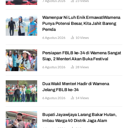
7 Agustus 2026
23
Views
Wamenpar Ni Luh Enik ErmawatiWamena
Punya Potensi Besar, Kita Jahit Bareng
Pemda
6 Agustus 2026
10
Views
Persiapan FBLB ke-34 di Wamena Sangat
Siap, 2 Menteri Akan Buka Festival
6 Agustus 2026
28
Views
Dua Wakil Menteri Hadir di Wamena
Jelang FBLB ke-34
6 Agustus 2026
14
Views
Bupati Jayawijaya Larang Bakar Hutan,
Imbau Warga 40 Distrik Jaga Alam