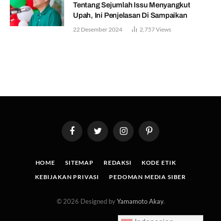
Tentang Sejumlah Issu Menyangkut
Upah, Ini Penjelasan Di Sampaikan
22 Desember 2024
2,757
Views
Facebook
Twitter
Instagram
Pinterest
HOME
SITEMAP
REDAKSI
KODE ETIK
KEBIJAKAN PRIVASI
PEDOMAN MEDIA SIBER
© 2026 Designed by
Yamamoto Akay
.