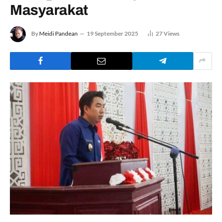
Masyarakat
By
Meidi Pandean
19 September 2025
27
Views