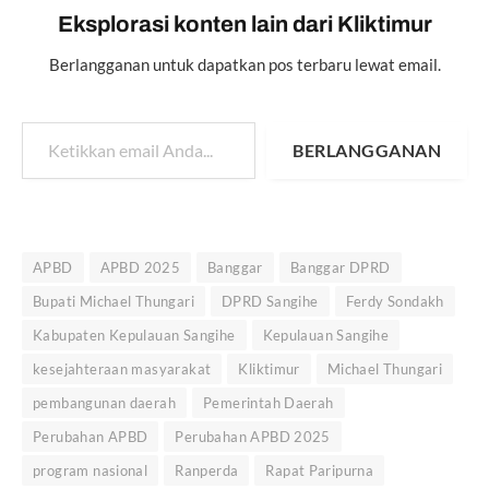
Eksplorasi konten lain dari Kliktimur
Berlangganan untuk dapatkan pos terbaru lewat email.
Ketikkan email Anda...
BERLANGGANAN
APBD
APBD 2025
Banggar
Banggar DPRD
Bupati Michael Thungari
DPRD Sangihe
Ferdy Sondakh
Kabupaten Kepulauan Sangihe
Kepulauan Sangihe
kesejahteraan masyarakat
Kliktimur
Michael Thungari
pembangunan daerah
Pemerintah Daerah
Perubahan APBD
Perubahan APBD 2025
program nasional
Ranperda
Rapat Paripurna