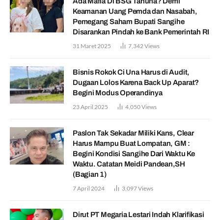
Ada Mafia Di BSG Tahuna? Demi
Keamanan Uang Pemda dan Nasabah,
Pemegang Saham Bupati Sangihe
Disarankan Pindah ke Bank Pemerintah RI
31 Maret 2025
7,342
Views
Bisnis Rokok Ci Una Harus di Audit,
Dugaan Lolos Karena Back Up Aparat?
Begini Modus Operandinya
23 April 2025
4,050
Views
Paslon Tak Sekadar Miliki Kans, Clear
Harus Mampu Buat Lompatan, GM :
Begini Kondisi Sangihe Dari Waktu Ke
Waktu. Catatan Meidi Pandean,SH
(Bagian 1)
7 April 2024
3,097
Views
Dirut PT Megaria Lestari Indah Klarifikasi