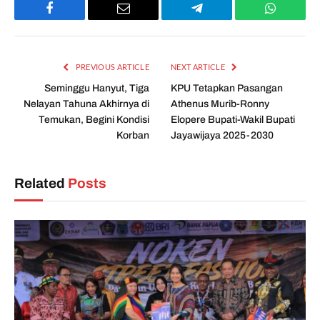
Facebook
Email
Telegram
WhatsAp
PREVIOUS ARTICLE
NEXT ARTICLE
Seminggu Hanyut, Tiga
KPU Tetapkan Pasangan
Nelayan Tahuna Akhirnya di
Athenus Murib-Ronny
Temukan, Begini Kondisi
Elopere Bupati-Wakil Bupati
Korban
Jayawijaya 2025-2030
Related
Posts