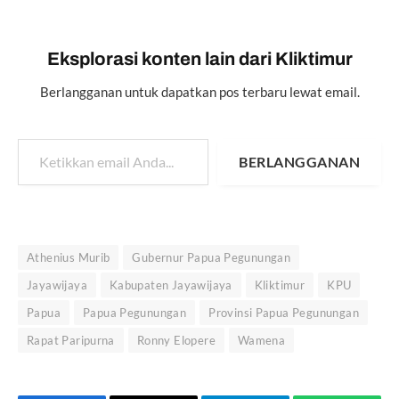
Eksplorasi konten lain dari Kliktimur
Berlangganan untuk dapatkan pos terbaru lewat email.
Ketikkan email Anda...
BERLANGGANAN
Athenius Murib
Gubernur Papua Pegunungan
Jayawijaya
Kabupaten Jayawijaya
Kliktimur
KPU
Papua
Papua Pegunungan
Provinsi Papua Pegunungan
Rapat Paripurna
Ronny Elopere
Wamena