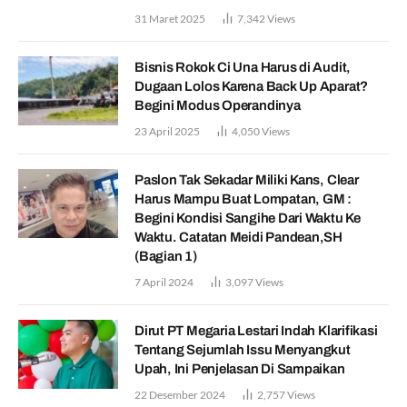
31 Maret 2025
7,342
Views
Bisnis Rokok Ci Una Harus di Audit,
Dugaan Lolos Karena Back Up Aparat?
Begini Modus Operandinya
23 April 2025
4,050
Views
Paslon Tak Sekadar Miliki Kans, Clear
Harus Mampu Buat Lompatan, GM :
Begini Kondisi Sangihe Dari Waktu Ke
Waktu. Catatan Meidi Pandean,SH
(Bagian 1)
7 April 2024
3,097
Views
Dirut PT Megaria Lestari Indah Klarifikasi
Tentang Sejumlah Issu Menyangkut
Upah, Ini Penjelasan Di Sampaikan
22 Desember 2024
2,757
Views