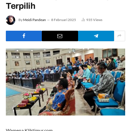
Terpilih
By
Meidi Pandean
8 Februari 2025
935
Views
Wamena,Kliktimur.com