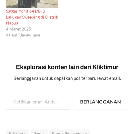
Satgas Yonif 641/Bru
Lakukan Sweeping di Distrik
Napua
4 Maret 2025
dalam "Jayawijaya"
Eksplorasi konten lain dari Kliktimur
Berlangganan untuk dapatkan pos terbaru lewat email.
Ketikkan email Anda...
BERLANGGANAN
Kliktimur
Papua
Papua Pegunungan