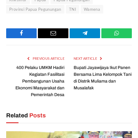
Provinsi Papua Pegunungan
TNI
Wamena
Facebook
Email
Telegram
WhatsAp
PREVIOUS ARTICLE
NEXT ARTICLE
400 Pelaku UMKM Hadiri
Bupati Jayawijaya Ikut Panen
Kegiatan Fasilitasi
Bersama Lima Kelompok Tani
Pembangunan Usaha
di Distrik Muliama dan
Ekonomi Masyarakat dan
Musalafak
Pemerintah Desa
Related
Posts