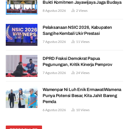
Bukti Komitmen Jayawijaya Jaga Budaya
8 Agustus 2026
2
Views
Pelaksanaan NSIC 2026, Kabupaten
Sangihe Kembali Ukir Prestasi
7 Agustus 2026
11
Views
DPRD Fraksi Demokrat Papua
Pegunungan, Kritik Kinerja Pemprov
7 Agustus 2026
24
Views
Wamenpar Ni Luh Enik ErmawatiWamena
Punya Potensi Besar, Kita Jahit Bareng
Pemda
6 Agustus 2026
10
Views