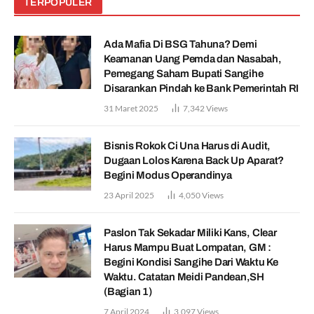
TERPOPULER
Ada Mafia Di BSG Tahuna? Demi
Keamanan Uang Pemda dan Nasabah,
Pemegang Saham Bupati Sangihe
Disarankan Pindah ke Bank Pemerintah RI
31 Maret 2025
7,342
Views
Bisnis Rokok Ci Una Harus di Audit,
Dugaan Lolos Karena Back Up Aparat?
Begini Modus Operandinya
23 April 2025
4,050
Views
Paslon Tak Sekadar Miliki Kans, Clear
Harus Mampu Buat Lompatan, GM :
Begini Kondisi Sangihe Dari Waktu Ke
Waktu. Catatan Meidi Pandean,SH
(Bagian 1)
7 April 2024
3,097
Views