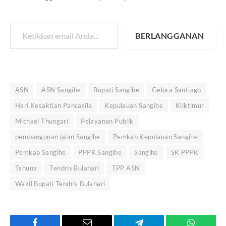
Ketikkan email Anda...
BERLANGGANAN
ASN
ASN Sangihe
Bupati Sangihe
Gelora Santiago
Hari Kesaktian Pancasila
Kepulauan Sangihe
Kliktimur
Michael Thungari
Pelayanan Publik
pembangunan jalan Sangihe
Pemkab Kepulauan Sangihe
Pemkab Sangihe
PPPK Sangihe
Sangihe
SK PPPK
Tahuna
Tendris Bulahari
TPP ASN
Wakil Bupati Tendris Bulahari