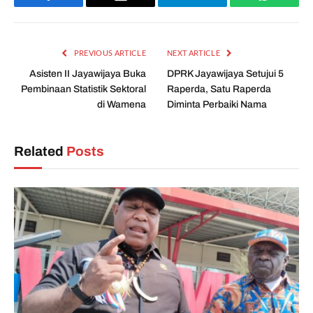
Facebook
Email
Telegram
WhatsAp
PREVIOUS ARTICLE
NEXT ARTICLE
Asisten II Jayawijaya Buka
DPRK Jayawijaya Setujui 5
Pembinaan Statistik Sektoral
Raperda, Satu Raperda
di Wamena
Diminta Perbaiki Nama
Related
Posts