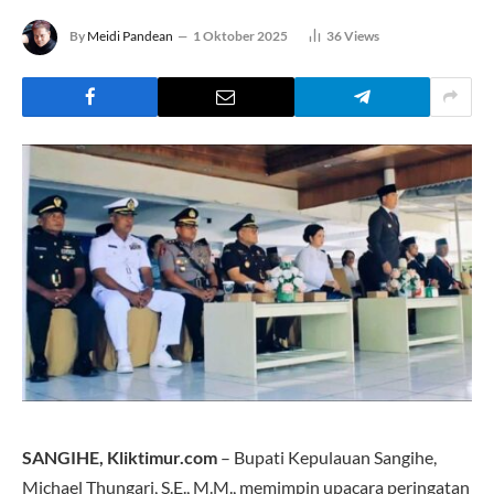
By
Meidi Pandean
1 Oktober 2025
36
Views
SANGIHE, Kliktimur.com
– Bupati Kepulauan Sangihe,
Michael Thungari, S.E., M.M., memimpin upacara peringatan