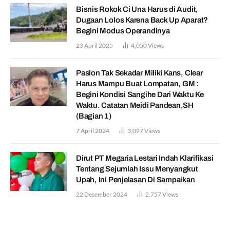
Bisnis Rokok Ci Una Harus di Audit,
Dugaan Lolos Karena Back Up Aparat?
Begini Modus Operandinya
23 April 2025
4,050
Views
Paslon Tak Sekadar Miliki Kans, Clear
Harus Mampu Buat Lompatan, GM :
Begini Kondisi Sangihe Dari Waktu Ke
Waktu. Catatan Meidi Pandean,SH
(Bagian 1)
7 April 2024
3,097
Views
Dirut PT Megaria Lestari Indah Klarifikasi
Tentang Sejumlah Issu Menyangkut
Upah, Ini Penjelasan Di Sampaikan
22 Desember 2024
2,757
Views