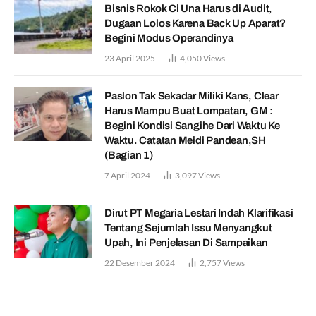
Bisnis Rokok Ci Una Harus di Audit,
Dugaan Lolos Karena Back Up Aparat?
Begini Modus Operandinya
23 April 2025
4,050
Views
Paslon Tak Sekadar Miliki Kans, Clear
Harus Mampu Buat Lompatan, GM :
Begini Kondisi Sangihe Dari Waktu Ke
Waktu. Catatan Meidi Pandean,SH
(Bagian 1)
7 April 2024
3,097
Views
Dirut PT Megaria Lestari Indah Klarifikasi
Tentang Sejumlah Issu Menyangkut
Upah, Ini Penjelasan Di Sampaikan
22 Desember 2024
2,757
Views