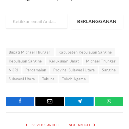
Ketikkan email Anda...
BERLANGGANAN
Bupati Michael Thungari
Kabupaten Kepulauan Sangihe
Kepulauan Sangihe
Kerukunan Umat
Michael Thungari
NKRI
Perdamaian
Provinsi Sulawesi Utara
Sangihe
Sulawesi Utara
Tahuna
Tokoh Agama
Facebook
Email
Telegram
WhatsAp
PREVIOUS ARTICLE
NEXT ARTICLE