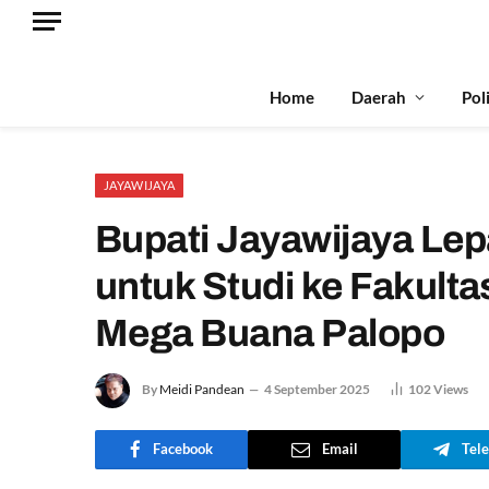
Home
Daerah
Pol
JAYAWIJAYA
Bupati Jayawijaya Le
untuk Studi ke Fakulta
Mega Buana Palopo
By
Meidi Pandean
4 September 2025
102
Views
Facebook
Email
Tel