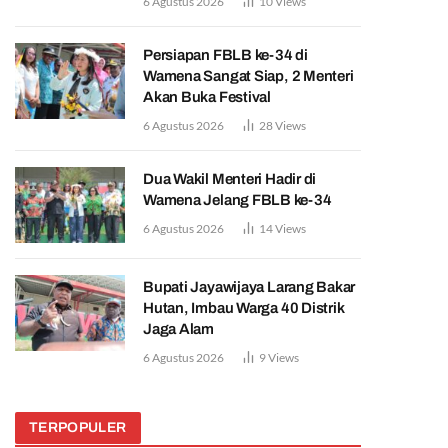
6 Agustus 2026
10
Views
Persiapan FBLB ke-34 di
Wamena Sangat Siap, 2 Menteri
Akan Buka Festival
6 Agustus 2026
28
Views
Dua Wakil Menteri Hadir di
Wamena Jelang FBLB ke-34
6 Agustus 2026
14
Views
Bupati Jayawijaya Larang Bakar
Hutan, Imbau Warga 40 Distrik
Jaga Alam
6 Agustus 2026
9
Views
TERPOPULER