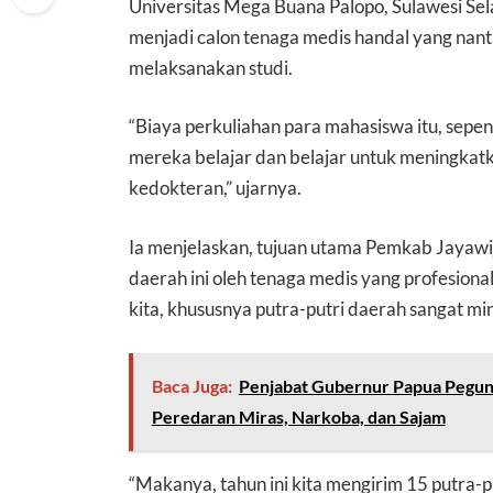
Universitas Mega Buana Palopo, Sulawesi Sel
menjadi calon tenaga medis handal yang nan
melaksanakan studi.
“Biaya perkuliahan para mahasiswa itu, sep
mereka belajar dan belajar untuk meningkat
kedokteran,” ujarnya.
Ia menjelaskan, tujuan utama Pemkab Jayawi
daerah ini oleh tenaga medis yang profesional
kita, khususnya putra-putri daerah sangat mi
Baca Juga:
Penjabat Gubernur Papua Pegunu
Peredaran Miras, Narkoba, dan Sajam
“Makanya, tahun ini kita mengirim 15 putra-pu