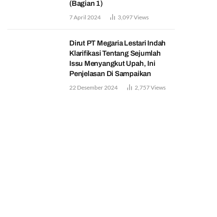
(Bagian 1)
7 April 2024
3,097
Views
Dirut PT Megaria Lestari Indah
Klarifikasi Tentang Sejumlah
Issu Menyangkut Upah, Ini
Penjelasan Di Sampaikan
22 Desember 2024
2,757
Views