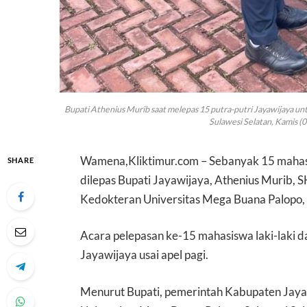
Bupati Athenius Murib saat melepas 15 putra-putri Jayawijaya u
Sulawesi Selatan, Kamis (0
Wamena,Kliktimur.com – Sebanyak 15 mahasi
SHARE
dilepas Bupati Jayawijaya, Athenius Murib, S
Kedokteran Universitas Mega Buana Palopo, 
Acara pelepasan ke-15 mahasiswa laki-laki d
Jayawijaya usai apel pagi.
Menurut Bupati, pemerintah Kabupaten Jaya