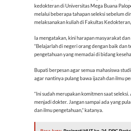
kedokteran di Universitas Mega Buana Palopo
melalui beberapa tahapan seleksi sebelum d
melaksanakan kuliah di Fakultas Kedokteran,”
Ia mengatakan, kini harapan masyarakat dan
“Belajarlah di negeri orang dengan baik dan
pengetahuan yang memadai di bidang kesehat
Bupati berpesan agar semua mahasiswa studi
agar nantinya pulang bawa ijazah dan ilmu p
“Ini sudah merupakan komitmen saat seleksi.
menjadi dokter. Jangan sampai ada yang pula
dan ilmu pengetahuan,” katanya.
Baca Juga:
Peringati HUT ke-24, DPC Parta