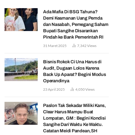
Ada Mafia Di BSG Tahuna?
Demi Keamanan Uang Pemda
dan Nasabah, Pemegang Saham
Bupati Sangihe Disarankan
Pindah ke Bank Pemerintah RI
31 Maret 2025
7,342
Views
Bisnis Rokok Ci Una Harus di
Audit, Dugaan Lolos Karena
Back Up Aparat? Begini Modus
Operandinya
23 April 2025
4,050
Views
Paslon Tak Sekadar Miliki Kans,
Clear Harus Mampu Buat
Lompatan, GM : Begini Kondisi
Sangihe Dari Waktu Ke Waktu.
Catatan Meidi Pandean,SH