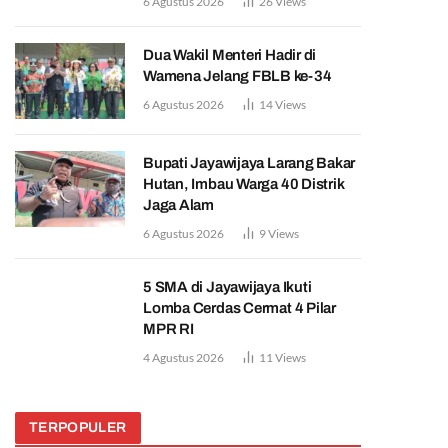
6 Agustus 2026
26
Views
Dua Wakil Menteri Hadir di
Wamena Jelang FBLB ke-34
6 Agustus 2026
14
Views
Bupati Jayawijaya Larang Bakar
Hutan, Imbau Warga 40 Distrik
Jaga Alam
6 Agustus 2026
9
Views
5 SMA di Jayawijaya Ikuti
Lomba Cerdas Cermat 4 Pilar
MPR RI
4 Agustus 2026
11
Views
TERPOPULER