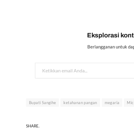
Eksplorasi konte
Berlangganan untuk dap
Ketikkan email Anda...
Bupati Sangihe
ketahanan pangan
megaria
Mic
SHARE.