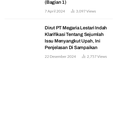
(Bagian 1)
7 April 2024
3,097
Views
Dirut PT Megaria Lestari Indah
Klarifikasi Tentang Sejumlah
Issu Menyangkut Upah, Ini
Penjelasan Di Sampaikan
22 Desember 2024
2,757
Views