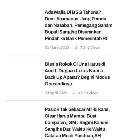
Ada Mafia Di BSG Tahuna?
Demi Keamanan Uang Pemda
dan Nasabah, Pemegang Saham
Bupati Sangihe Disarankan
Pindah ke Bank Pemerintah RI
31 Maret 2025
7,342
Views
Bisnis Rokok Ci Una Harus di
Audit, Dugaan Lolos Karena
Back Up Aparat? Begini Modus
Operandinya
23 April 2025
4,050
Views
Paslon Tak Sekadar Miliki Kans,
Clear Harus Mampu Buat
Lompatan, GM : Begini Kondisi
Sangihe Dari Waktu Ke Waktu.
Catatan Meidi Pandean,SH