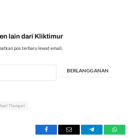
n lain dari Kliktimur
atkan pos terbaru lewat email.
BERLANGGANAN
hael Thungari
Facebook
Email
Telegram
WhatsApp