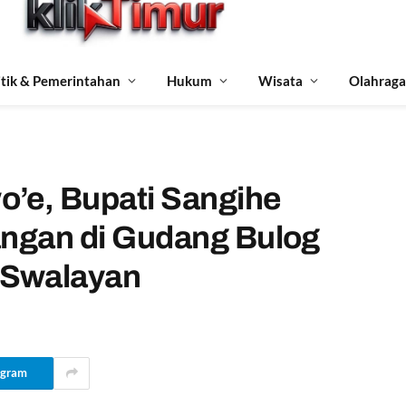
itik & Pemerintahan
Hukum
Wisata
Olahraga
o’e, Bupati Sangihe
angan di Gudang Bulog
 Swalayan
egram