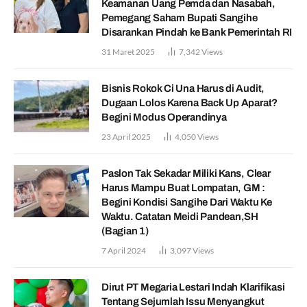
Keamanan Uang Pemda dan Nasabah,
Pemegang Saham Bupati Sangihe
Disarankan Pindah ke Bank Pemerintah RI
31 Maret 2025
7,342
Views
Bisnis Rokok Ci Una Harus di Audit,
Dugaan Lolos Karena Back Up Aparat?
Begini Modus Operandinya
23 April 2025
4,050
Views
Paslon Tak Sekadar Miliki Kans, Clear
Harus Mampu Buat Lompatan, GM :
Begini Kondisi Sangihe Dari Waktu Ke
Waktu. Catatan Meidi Pandean,SH
(Bagian 1)
7 April 2024
3,097
Views
Dirut PT Megaria Lestari Indah Klarifikasi
Tentang Sejumlah Issu Menyangkut