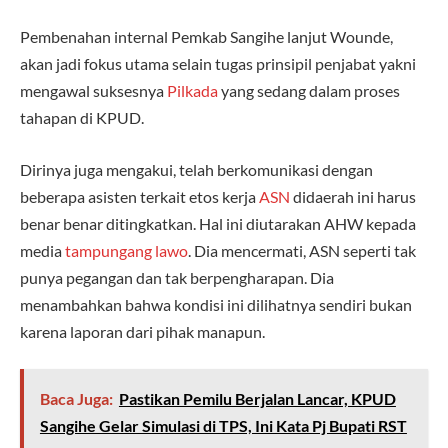
Pembenahan internal Pemkab Sangihe lanjut Wounde,
akan jadi fokus utama selain tugas prinsipil penjabat yakni
mengawal suksesnya
Pilkada
yang sedang dalam proses
tahapan di KPUD.
Dirinya juga mengakui, telah berkomunikasi dengan
beberapa asisten terkait etos kerja
ASN
didaerah ini harus
benar benar ditingkatkan. Hal ini diutarakan AHW kepada
media
tampungang lawo
. Dia mencermati, ASN seperti tak
punya pegangan dan tak berpengharapan. Dia
menambahkan bahwa kondisi ini dilihatnya sendiri bukan
karena laporan dari pihak manapun.
Baca Juga:
Pastikan Pemilu Berjalan Lancar, KPUD
Sangihe Gelar Simulasi di TPS, Ini Kata Pj Bupati RST