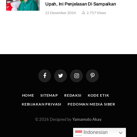
Upah, Ini Penjelasan Di Sampaikan
22 Desember 2024
2,757
Views
Facebook
Twitter
Instagram
Pinterest
HOME
SITEMAP
REDAKSI
KODE ETIK
KEBIJAKAN PRIVASI
PEDOMAN MEDIA SIBER
© 2026 Designed by
Yamamoto Akay
.
Indonesian