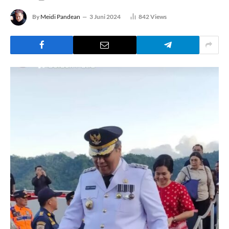
By
Meidi Pandean
3 Juni 2024
842
Views