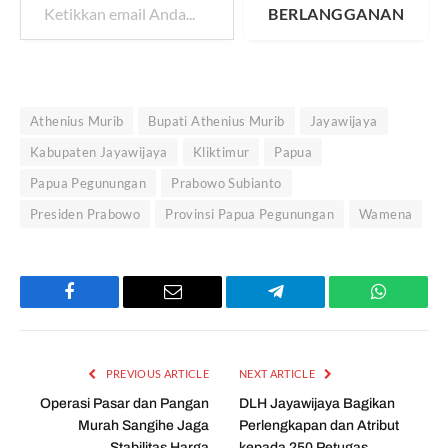
BERLANGGANAN
Athenius Murib
Bupati Athenius Murib
Jayawijaya
Kabupaten Jayawijaya
Kliktimur
Papua
Papua Pegunungan
Prabowo Subianto
Presiden Prabowo
Provinsi Papua Pegunungan
Wamena
Facebook
Email
Telegram
WhatsAp
PREVIOUS ARTICLE
NEXT ARTICLE
Operasi Pasar dan Pangan
DLH Jayawijaya Bagikan
Murah Sangihe Jaga
Perlengkapan dan Atribut
Stabilitas Harga
kepada 250 Petugas