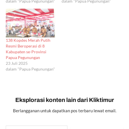
dalam "Papua Pegunungan"
Kabupaten se-Provinsi
dalam "Papua Pegunungan"
Papua Pegunungan, menuai
tanggapan positif banyak
pihak. Kali ini, apresiasi
yang tinggi datang dari
Wakil Ketua II Dewan
Perwakilan Rakyat Provinsi
138 Kopdes Merah Putih
(DPRP) Papua Pegunungan,
Resmi Beroperasi di 8
Terius Yigibalom. Ia
Kabupaten se-Provinsi
mengatakan, pemberian…
Papua Pegunungan
23 Juli 2025
dalam "Papua Pegunungan"
Eksplorasi konten lain dari Kliktimur
Berlangganan untuk dapatkan pos terbaru lewat email.
Ketikkan email Anda...