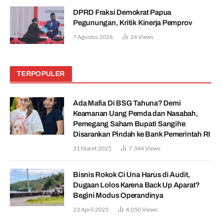
DPRD Fraksi Demokrat Papua
Pegunungan, Kritik Kinerja Pemprov
7 Agustus 2026
24
Views
TERPOPULER
Ada Mafia Di BSG Tahuna? Demi
Keamanan Uang Pemda dan Nasabah,
Pemegang Saham Bupati Sangihe
Disarankan Pindah ke Bank Pemerintah RI
31 Maret 2025
7,344
Views
Bisnis Rokok Ci Una Harus di Audit,
Dugaan Lolos Karena Back Up Aparat?
Begini Modus Operandinya
23 April 2025
4,050
Views