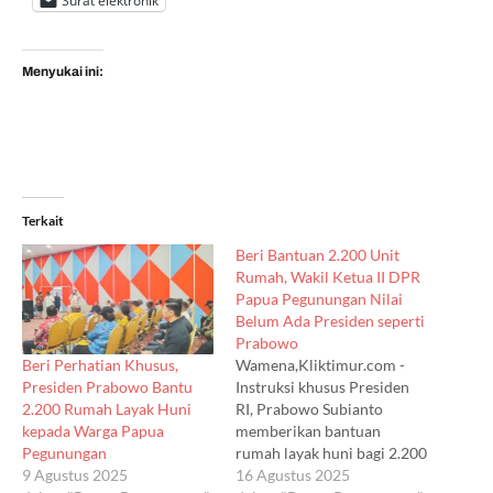
Surat elektronik
Menyukai ini:
Terkait
Beri Bantuan 2.200 Unit
Rumah, Wakil Ketua II DPR
Papua Pegunungan Nilai
Belum Ada Presiden seperti
Prabowo
Beri Perhatian Khusus,
Wamena,Kliktimur.com -
Presiden Prabowo Bantu
Instruksi khusus Presiden
2.200 Rumah Layak Huni
RI, Prabowo Subianto
kepada Warga Papua
memberikan bantuan
Pegunungan
rumah layak huni bagi 2.200
9 Agustus 2025
kepala keluarga di delapan
16 Agustus 2025