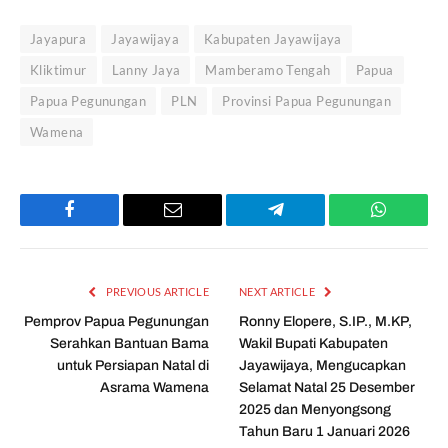
Jayapura
Jayawijaya
Kabupaten Jayawijaya
Kliktimur
Lanny Jaya
Mamberamo Tengah
Papua
Papua Pegunungan
PLN
Provinsi Papua Pegunungan
Wamena
Facebook
Email
Telegram
WhatsAp
PREVIOUS ARTICLE
NEXT ARTICLE
Pemprov Papua Pegunungan
Ronny Elopere, S.IP., M.KP,
Serahkan Bantuan Bama
Wakil Bupati Kabupaten
untuk Persiapan Natal di
Jayawijaya, Mengucapkan
Asrama Wamena
Selamat Natal 25 Desember
2025 dan Menyongsong
Tahun Baru 1 Januari 2026