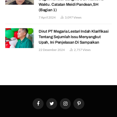
Waktu. Catatan Meidi Pandean,SH
(Bagian 1)
7 April 2024
3,097
Views
Dirut PT Megaria Lestari Indah Klarifikasi
Tentang Sejumlah Issu Menyangkut
Upah, Ini Penjelasan Di Sampaikan
22 Desember 2024
2,757
Views
Facebook
Twitter
Instagram
Pinterest