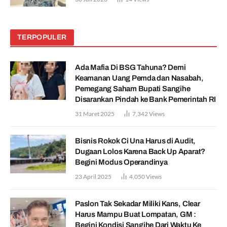
TERPOPULER
Ada Mafia Di BSG Tahuna? Demi
Keamanan Uang Pemda dan Nasabah,
Pemegang Saham Bupati Sangihe
Disarankan Pindah ke Bank Pemerintah RI
31 Maret 2025
7,342
Views
Bisnis Rokok Ci Una Harus di Audit,
Dugaan Lolos Karena Back Up Aparat?
Begini Modus Operandinya
23 April 2025
4,050
Views
Paslon Tak Sekadar Miliki Kans, Clear
Harus Mampu Buat Lompatan, GM :
Begini Kondisi Sangihe Dari Waktu Ke