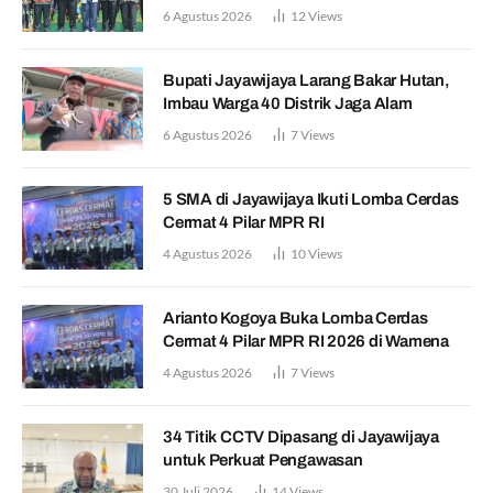
6 Agustus 2026
12
Views
Bupati Jayawijaya Larang Bakar Hutan,
Imbau Warga 40 Distrik Jaga Alam
6 Agustus 2026
7
Views
5 SMA di Jayawijaya Ikuti Lomba Cerdas
Cermat 4 Pilar MPR RI
4 Agustus 2026
10
Views
Arianto Kogoya Buka Lomba Cerdas
Cermat 4 Pilar MPR RI 2026 di Wamena
4 Agustus 2026
7
Views
34 Titik CCTV Dipasang di Jayawijaya
untuk Perkuat Pengawasan
30 Juli 2026
14
Views