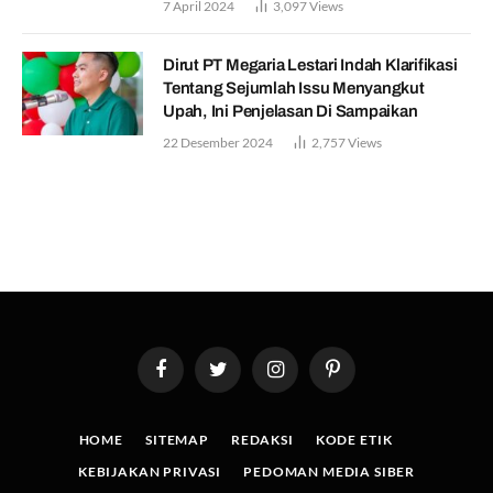
7 April 2024
3,097
Views
Dirut PT Megaria Lestari Indah Klarifikasi
Tentang Sejumlah Issu Menyangkut
Upah, Ini Penjelasan Di Sampaikan
22 Desember 2024
2,757
Views
Facebook
Twitter
Instagram
Pinterest
HOME
SITEMAP
REDAKSI
KODE ETIK
KEBIJAKAN PRIVASI
PEDOMAN MEDIA SIBER