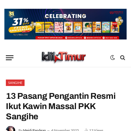
SANGIHE
13 Pasang Pengantin Resmi
Ikut Kawin Massal PKK
Sangihe
By
Meidi Pandean
4 November 2025
13
Views