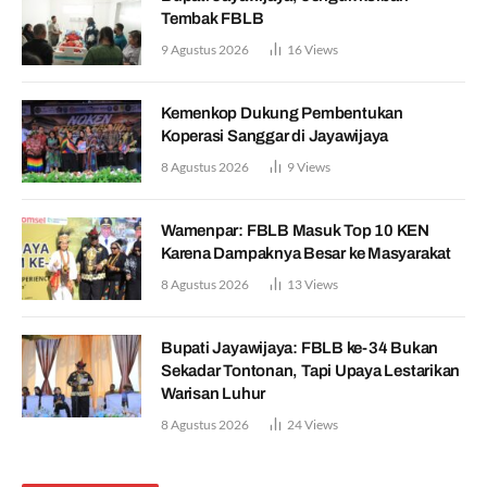
Tembak FBLB
9 Agustus 2026
16
Views
Kemenkop Dukung Pembentukan
Koperasi Sanggar di Jayawijaya
8 Agustus 2026
9
Views
Wamenpar: FBLB Masuk Top 10 KEN
Karena Dampaknya Besar ke Masyarakat
8 Agustus 2026
13
Views
Bupati Jayawijaya: FBLB ke-34 Bukan
Sekadar Tontonan, Tapi Upaya Lestarikan
Warisan Luhur
8 Agustus 2026
24
Views