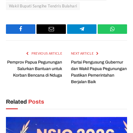
Wakil Bupati Sangihe Tendris Bulahari
Facebook
Email
Telegram
WhatsAp
PREVIOUS ARTICLE
NEXT ARTICLE
Pemprov Papua Pegunungan
Partai Pengusung Gubernur
Salurkan Bantuan untuk
dan Wakil Papua Pegunungan
Korban Bencana di Nduga
Pastikan Pemerintahan
Berjalan Baik
Related
Posts