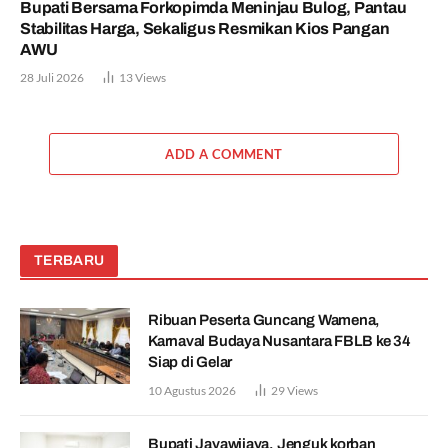
Bupati Bersama Forkopimda Meninjau Bulog, Pantau
Stabilitas Harga, Sekaligus Resmikan Kios Pangan
AWU
28 Juli 2026
13
Views
ADD A COMMENT
TERBARU
Ribuan Peserta Guncang Wamena,
Karnaval Budaya Nusantara FBLB ke 34
Siap di Gelar
10 Agustus 2026
29
Views
Bupati Jayawijaya, Jenguk korban