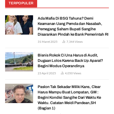
TERPOPULER
Ada Mafia Di BSG Tahuna? Demi
Keamanan Uang Pemda dan Nasabah,
Pemegang Saham Bupati Sangihe
Disarankan Pindah ke Bank Pemerintah RI
31 Maret 2025
7,344
Views
Bisnis Rokok Ci Una Harus di Audit,
Dugaan Lolos Karena Back Up Aparat?
Begini Modus Operandinya
23 April 2025
4,050
Views
Paslon Tak Sekadar Miliki Kans, Clear
Harus Mampu Buat Lompatan, GM :
Begini Kondisi Sangihe Dari Waktu Ke
Waktu. Catatan Meidi Pandean,SH
(Bagian 1)