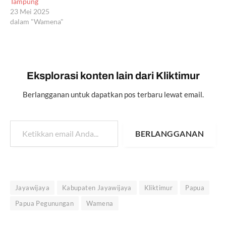
Tampung
23 Mei 2025
dalam "Wamena"
Eksplorasi konten lain dari Kliktimur
Berlangganan untuk dapatkan pos terbaru lewat email.
Ketikkan email Anda...
BERLANGGANAN
Jayawijaya
Kabupaten Jayawijaya
Kliktimur
Papua
Papua Pegunungan
Wamena