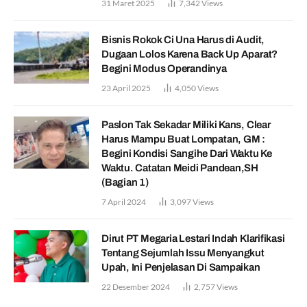
31 Maret 2025
7,342
Views
Bisnis Rokok Ci Una Harus di Audit,
Dugaan Lolos Karena Back Up Aparat?
Begini Modus Operandinya
23 April 2025
4,050
Views
Paslon Tak Sekadar Miliki Kans, Clear
Harus Mampu Buat Lompatan, GM :
Begini Kondisi Sangihe Dari Waktu Ke
Waktu. Catatan Meidi Pandean,SH
(Bagian 1)
7 April 2024
3,097
Views
Dirut PT Megaria Lestari Indah Klarifikasi
Tentang Sejumlah Issu Menyangkut
Upah, Ini Penjelasan Di Sampaikan
22 Desember 2024
2,757
Views