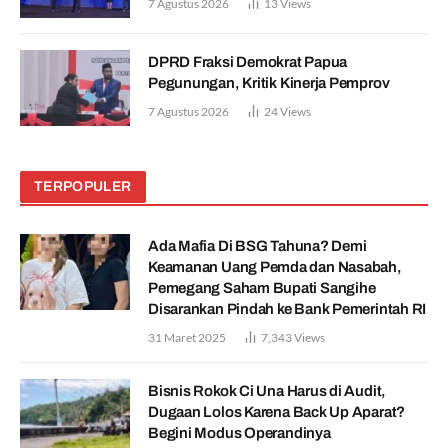
7 Agustus 2026
13
Views
DPRD Fraksi Demokrat Papua
Pegunungan, Kritik Kinerja Pemprov
7 Agustus 2026
24
Views
TERPOPULER
Ada Mafia Di BSG Tahuna? Demi
Keamanan Uang Pemda dan Nasabah,
Pemegang Saham Bupati Sangihe
Disarankan Pindah ke Bank Pemerintah RI
31 Maret 2025
7,343
Views
Bisnis Rokok Ci Una Harus di Audit,
Dugaan Lolos Karena Back Up Aparat?
Begini Modus Operandinya