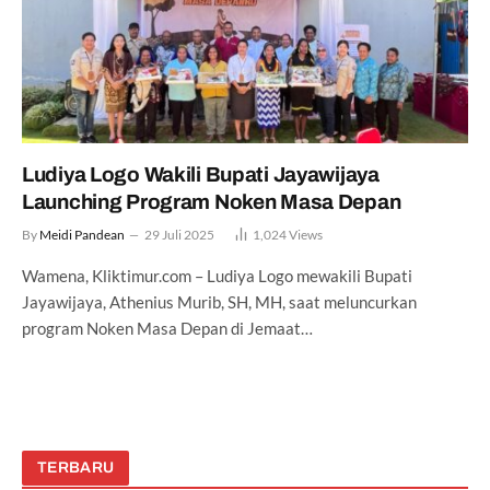
Ludiya Logo Wakili Bupati Jayawijaya
Launching Program Noken Masa Depan
By
Meidi Pandean
29 Juli 2025
1,024
Views
Wamena, Kliktimur.com – Ludiya Logo mewakili Bupati
Jayawijaya, Athenius Murib, SH, MH, saat meluncurkan
program Noken Masa Depan di Jemaat…
TERBARU