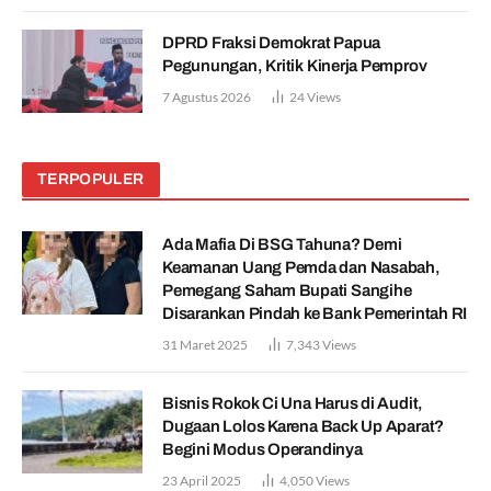
DPRD Fraksi Demokrat Papua
Pegunungan, Kritik Kinerja Pemprov
7 Agustus 2026
24
Views
TERPOPULER
Ada Mafia Di BSG Tahuna? Demi
Keamanan Uang Pemda dan Nasabah,
Pemegang Saham Bupati Sangihe
Disarankan Pindah ke Bank Pemerintah RI
31 Maret 2025
7,343
Views
Bisnis Rokok Ci Una Harus di Audit,
Dugaan Lolos Karena Back Up Aparat?
Begini Modus Operandinya
23 April 2025
4,050
Views