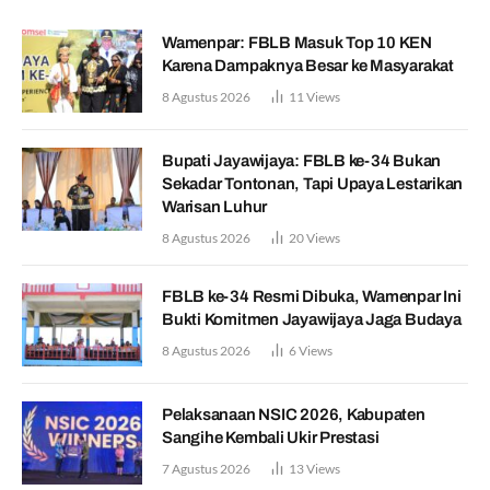
Wamenpar: FBLB Masuk Top 10 KEN
Karena Dampaknya Besar ke Masyarakat
8 Agustus 2026
11
Views
Bupati Jayawijaya: FBLB ke-34 Bukan
Sekadar Tontonan, Tapi Upaya Lestarikan
Warisan Luhur
8 Agustus 2026
20
Views
FBLB ke-34 Resmi Dibuka, Wamenpar Ini
Bukti Komitmen Jayawijaya Jaga Budaya
8 Agustus 2026
6
Views
Pelaksanaan NSIC 2026, Kabupaten
Sangihe Kembali Ukir Prestasi
7 Agustus 2026
13
Views